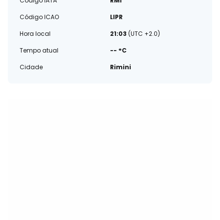
Código IATA
RMI
Código ICAO
LIPR
Hora local
21:03
(UTC +2.0)
Tempo atual
-- °C
Cidade
Rimini