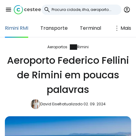
Rimini RMI
Transporte
Terminal
Mais
Iniciar sessão no
Cestee
Aeroportos
Rimini
Aeroporto Federico Fellini
... a comunidade mundial de viajantes
de Rimini em poucas
Continuar com o Google
palavras
David Eiselt
atualizado 02. 09. 2024
Continuar com o Facebook
Continuar com o correio