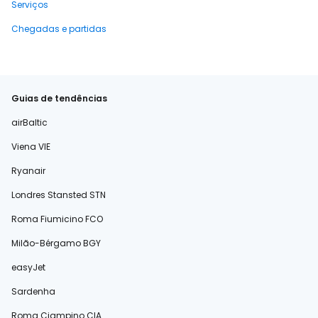
Serviços
Chegadas e partidas
Guias de tendências
airBaltic
Viena VIE
Ryanair
Londres Stansted STN
Roma Fiumicino FCO
Milão-Bérgamo BGY
easyJet
Sardenha
Roma Ciampino CIA