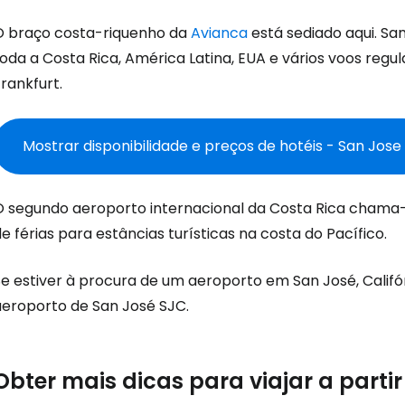
O braço costa-riquenho da
Avianca
está sediado aqui. Sa
toda a Costa Rica, América Latina, EUA e vários voos reg
Iniciar ses
rankfurt.
... a comunidade mundial de viajante
Mostrar disponibilidade e preços de hotéis - San Jose
Con
O segundo aeroporto internacional da Costa Rica chama-s
e férias para estâncias turísticas na costa do Pacífico.
Conti
e estiver à procura de um aeroporto em San José, Califór
aeroporto de San José SJC.
Continuar 
Obter mais dicas para viajar a parti