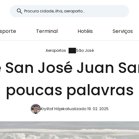
sporte
Terminal
Hotéis
Serviços
Aeroportos
São José
e San José Juan S
poucas palavras
Kryštof Hájek
atualizado 19. 02. 2025