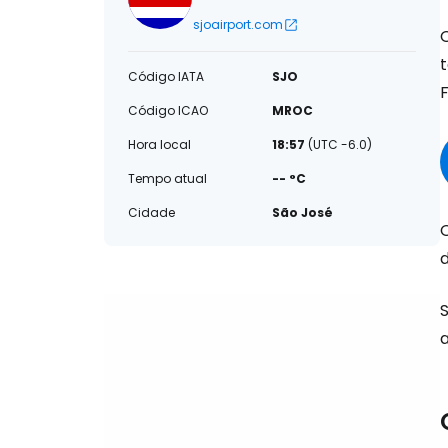
sjoairport.com
Código IATA
SJO
F
Código ICAO
MROC
Hora local
18:57
(UTC -6.0)
Tempo atual
-- °C
Cidade
São José
d
S