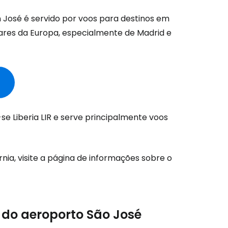
n José é servido por voos para destinos em
ulares da Europa, especialmente de Madrid e
são no Cestee
s
tinuar com o Google
e Liberia LIR e serve principalmente voos
nuar com o Facebook
nia, visite a página de informações sobre o
com o correio eletrónico
r do aeroporto São José