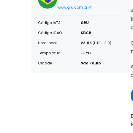
www.gru.com.br
Código IATA
GRU
Código ICAO
SBGR
Hora local
23:06
(UTC -3.0)
Tempo atual
-- °C
Cidade
São Paulo
N