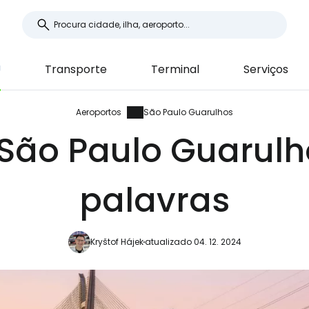
U
Transporte
Terminal
Serviços
Aeroportos
São Paulo Guarulhos
 São Paulo Guarul
palavras
Kryštof Hájek
atualizado 04. 12. 2024