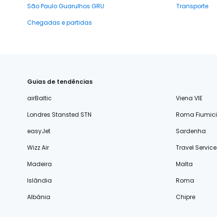
São Paulo Guarulhos GRU
Transporte
Chegadas e partidas
Guias de tendências
airBaltic
Viena VIE
Londres Stansted STN
Roma Fiumic
easyJet
Sardenha
Wizz Air
Travel Service
Madeira
Malta
Islândia
Roma
Albânia
Chipre