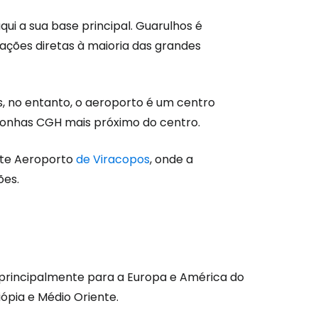
i a sua base principal. Guarulhos é
ações diretas à maioria das grandes
são no Cestee
, no entanto, o aeroporto é um centro
onhas CGH
mais próximo do centro.
s
nte Aeroporto
de Viracopos
, onde a
tinuar com o Google
ões.
nuar com o Facebook
, principalmente para a Europa e América do
com o correio eletrónico
iópia e Médio Oriente.