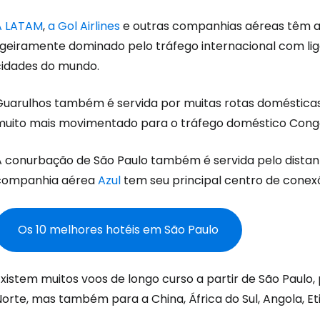
A LATAM
,
a Gol Airlines
e outras companhias aéreas têm aqu
ligeiramente dominado pelo tráfego internacional com lig
cidades do mundo.
Iniciar ses
Guarulhos também é servida por muitas rotas domésticas
muito mais movimentado para o tráfego doméstico
Cong
... a comunidade mundial de viajante
A conurbação de São Paulo também é servida pelo dista
Con
companhia aérea
Azul
tem seu principal centro de conex
Os 10 melhores hotéis em São Paulo
Conti
Existem muitos voos de longo curso a partir de São Paulo
Continuar 
orte, mas também para a China, África do Sul, Angola, Et