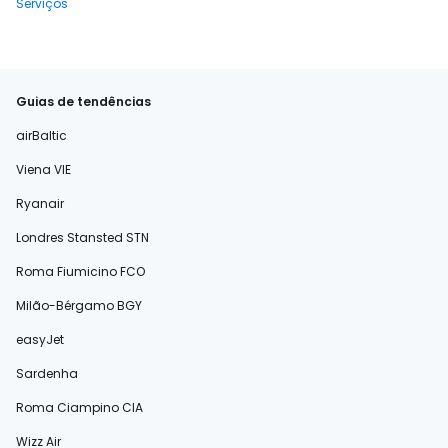
Serviços
Guias de tendências
airBaltic
Viena VIE
Ryanair
Londres Stansted STN
Roma Fiumicino FCO
Milão-Bérgamo BGY
easyJet
Sardenha
Roma Ciampino CIA
Wizz Air