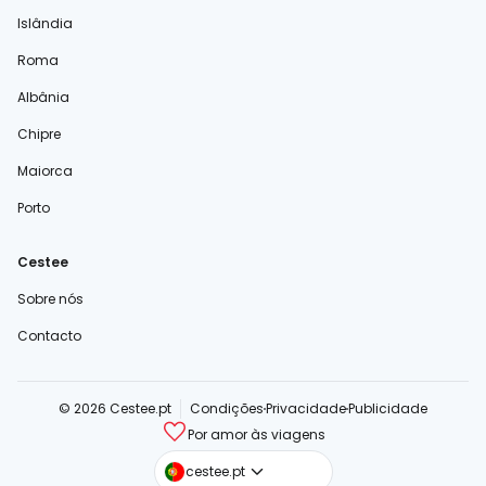
Islândia
Roma
Albânia
Chipre
Maiorca
Porto
Cestee
Sobre nós
Contacto
© 2026 Cestee.pt
Condições
Privacidade
Publicidade
Por amor às viagens
cestee.com
cestee.pt