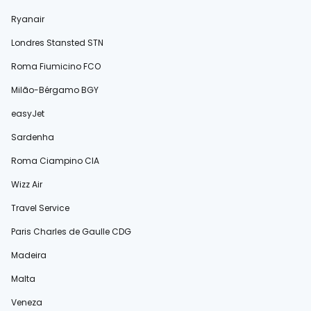
Ryanair
Londres Stansted STN
Roma Fiumicino FCO
Milão-Bérgamo BGY
easyJet
Sardenha
Roma Ciampino CIA
Wizz Air
Travel Service
Paris Charles de Gaulle CDG
Madeira
Malta
Veneza