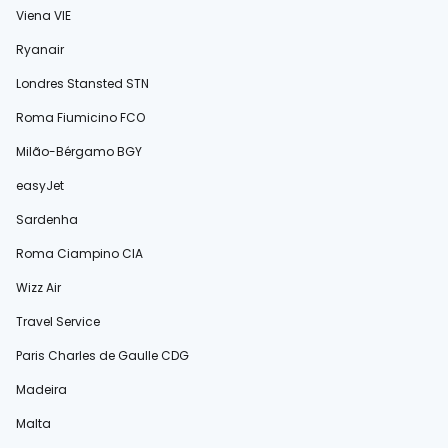
Viena VIE
Ryanair
Londres Stansted STN
Roma Fiumicino FCO
Milão-Bérgamo BGY
easyJet
Sardenha
Roma Ciampino CIA
Wizz Air
Travel Service
Paris Charles de Gaulle CDG
Madeira
Malta