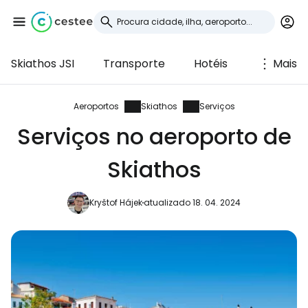
Skiathos JSI
Transporte
Hotéis
Mais
Iniciar sessão no
Cestee
Aeroportos
Skiathos
Serviços
Serviços no aeroporto de
... a comunidade mundial de viajantes
Skiathos
Continuar com o Google
Kryštof Hájek
atualizado 18. 04. 2024
Continuar com o Facebook
Continuar com o correio