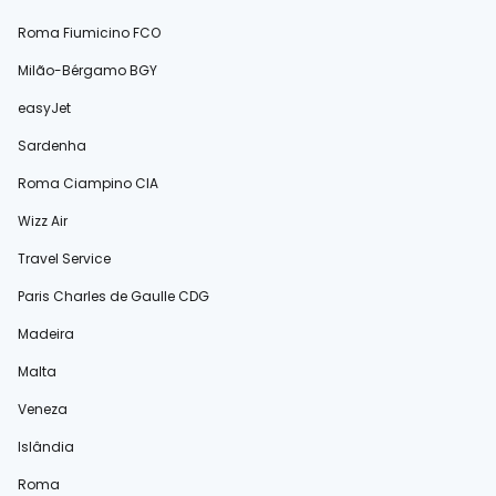
Roma Fiumicino FCO
Milão-Bérgamo BGY
easyJet
Sardenha
Roma Ciampino CIA
Wizz Air
Travel Service
Paris Charles de Gaulle CDG
Madeira
Malta
Veneza
Islândia
Roma