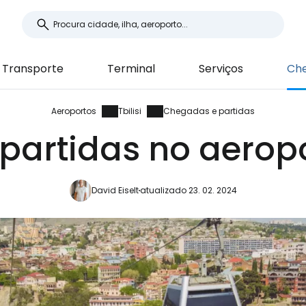
Transporte
Terminal
Serviços
Che
Aeroportos
Tbilisi
Chegadas e partidas
artidas no aeropor
David Eiselt
atualizado 23. 02. 2024