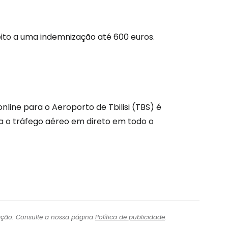
tinuar com o Google
ito a uma indemnização até 600 euros.
nuar com o Facebook
com o correio eletrónico
nline para o Aeroporto de Tbilisi (TBS) é
a o tráfego aéreo em direto em todo o
igação. Consulte a nossa página
Política de publicidade
.