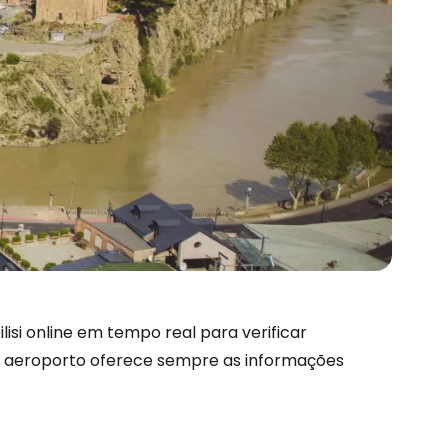
são no Cestee
isi online em tempo real para verificar
 do aeroporto oferece sempre as informações
s