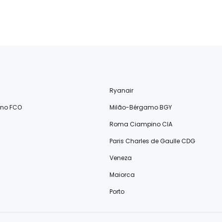
Ryanair
ino FCO
Milão-Bérgamo BGY
Roma Ciampino CIA
Paris Charles de Gaulle CDG
Veneza
Maiorca
Porto