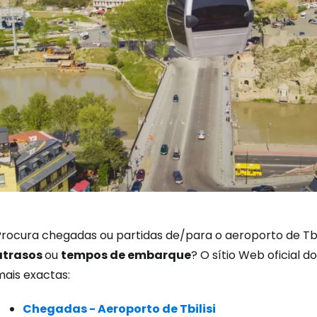
Iniciar ses
Procura chegadas ou partidas de/para o aeroporto de Tbil
atrasos
ou
tempos de embarque
? O sítio Web oficial
mais exactas:
... a comunidade mundial de viajante
Chegadas - Aeroporto de Tbilisi