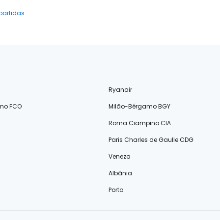
partidas
Ryanair
ino FCO
Milão-Bérgamo BGY
Roma Ciampino CIA
Paris Charles de Gaulle CDG
Veneza
Albânia
Porto