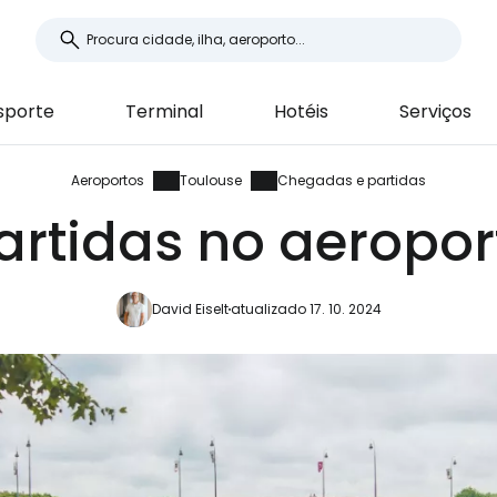
sporte
Terminal
Hotéis
Serviços
Aeroportos
Toulouse
Chegadas e partidas
rtidas no aeropor
David Eiselt
atualizado 17. 10. 2024