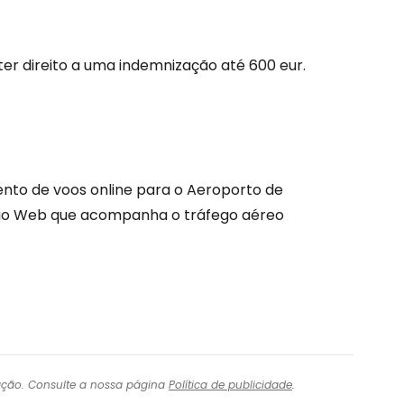
tinuar com o Google
er direito a uma indemnização até
600 eur
.
nuar com o Facebook
com o correio eletrónico
nto de voos online para o Aeroporto de
ítio Web que acompanha o tráfego aéreo
igação. Consulte a nossa página
Política de publicidade
.