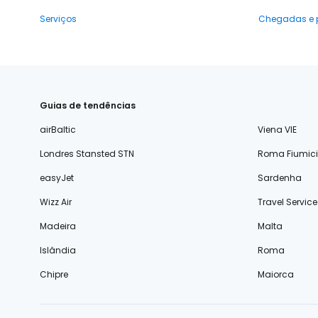
Serviços
Chegadas e 
Guias de tendências
airBaltic
Viena VIE
Londres Stansted STN
Roma Fiumic
easyJet
Sardenha
Wizz Air
Travel Service
Madeira
Malta
Islândia
Roma
Chipre
Maiorca