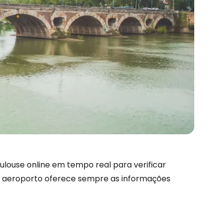
são no Cestee
louse online em tempo real para verificar
 do aeroporto oferece sempre as informações
s