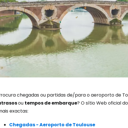
Iniciar ses
Procura chegadas ou partidas de/para o aeroporto de Tou
atrasos
ou
tempos de embarque
? O sítio Web oficial
mais exactas:
... a comunidade mundial de viajante
Chegadas - Aeroporto de Toulouse