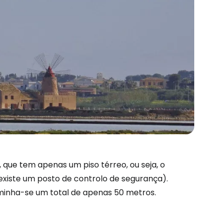
são no Cestee
s
, que tem apenas um piso térreo, ou seja, o
existe um posto de controlo de segurança).
tinuar com o Google
aminha-se um total de apenas 50 metros.