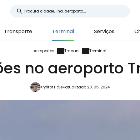
Transporte
Terminal
Serviços
Ch
Aeroportos
Trapani
Terminal
ões no aeroporto T
Kryštof Hájek
atualizado 20. 05. 2024