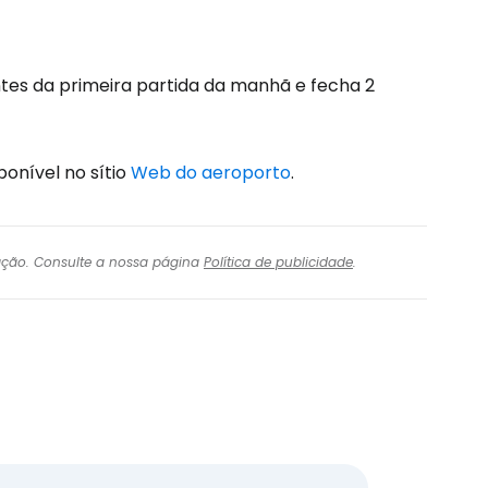
nuar com o Facebook
tes da primeira partida da manhã e fecha 2
com o correio eletrónico
ponível no sítio
Web do aeroporto
.
igação. Consulte a nossa página
Política de publicidade
.