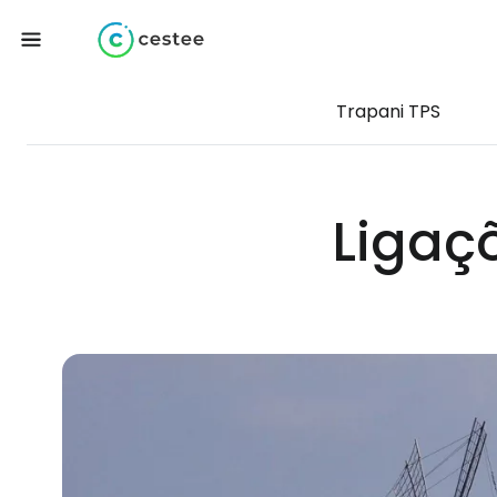
Trapani TPS
Ligaç