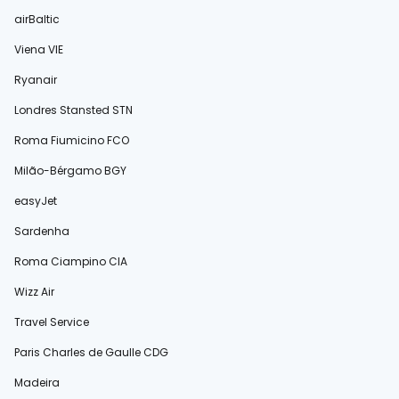
airBaltic
Viena VIE
Ryanair
Londres Stansted STN
Roma Fiumicino FCO
Milão-Bérgamo BGY
easyJet
Sardenha
Roma Ciampino CIA
Wizz Air
Travel Service
Paris Charles de Gaulle CDG
Madeira