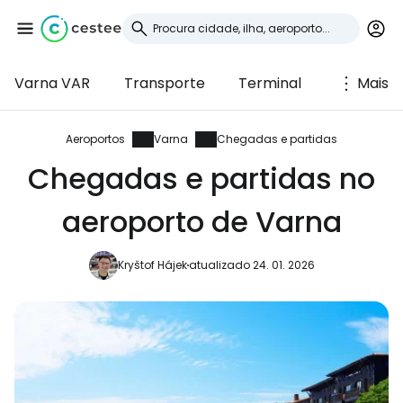
Varna VAR
Transporte
Terminal
Mais
Iniciar sessão no
Cestee
Aeroportos
Varna
Chegadas e partidas
Chegadas e partidas no
... a comunidade mundial de viajantes
aeroporto de Varna
Continuar com o Google
Kryštof Hájek
atualizado 24. 01. 2026
Continuar com o Facebook
Continuar com o correio