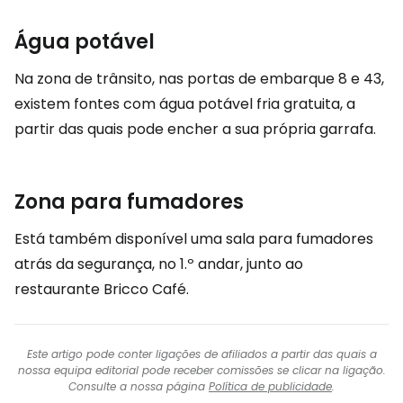
Água potável
Na zona de trânsito, nas portas de embarque 8 e 43,
existem fontes com água potável fria gratuita, a
partir das quais pode encher a sua própria garrafa.
Zona para fumadores
Está também disponível uma sala para fumadores
atrás da segurança, no 1.º andar, junto ao
restaurante Bricco Café.
Este artigo pode conter ligações de afiliados a partir das quais a
nossa equipa editorial pode receber comissões se clicar na ligação.
Consulte a nossa página
Política de publicidade
.