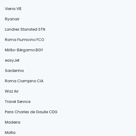
Viena VIE
Ryanair
Londres Stansted STN
Roma Fiumicino FCO
Milão-Bérgamo BGY
easyJet
Sardenha
Roma Ciampino CIA
Wizz Air
Travel Service
Paris Charles de Gaulle CDG
Madeira
Malta