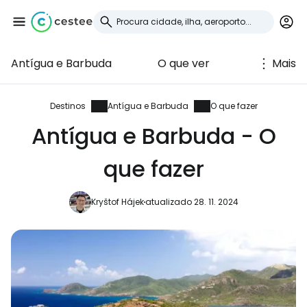
Antígua e Barbuda
O que ver
Mais
Iniciar sessão no
Cestee
Destinos
Antígua e Barbuda
O que fazer
Antígua e Barbuda - O
... a comunidade mundial de viajantes
que fazer
Continuar com o Google
Kryštof Hájek
atualizado 28. 11. 2024
Continuar com o Facebook
Continuar com o correio