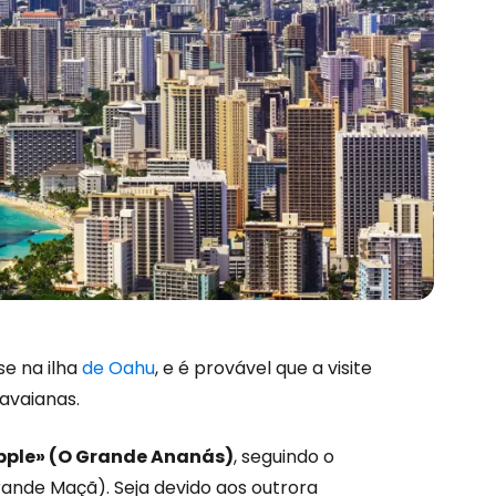
se na ilha
de Oahu
, e é provável que a visite
são no Cestee
avaianas.
apple» (O Grande Ananás)
, seguindo o
s
Grande Maçã). Seja devido aos outrora