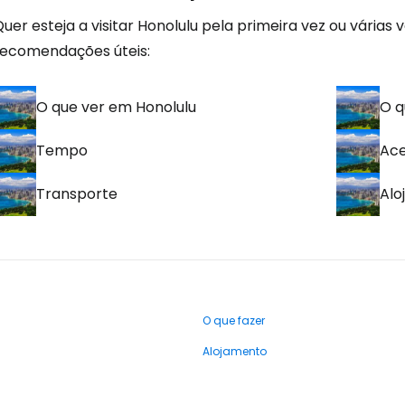
uer esteja a visitar Honolulu pela primeira vez ou várias 
recomendações úteis:
O que ver em Honolulu
O q
Tempo
Ac
Transporte
Alo
O que fazer
Alojamento