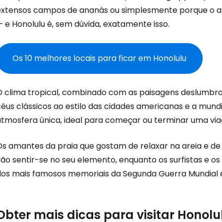
extensos campos de ananás ou simplesmente porque o an
Con
 e Honolulu é, sem dúvida, exatamente isso.
Conti
Os 10 melhores locais para ficar em Honolulu
O clima tropical, combinado com as paisagens deslumbr
Continuar 
céus clássicos ao estilo das cidades americanas e a mun
atmosfera única, ideal para começar ou terminar uma via
Os amantes da praia que gostam de relaxar na areia e d
ão sentir-se no seu elemento, enquanto os surfistas e os
dos mais famosos memoriais da Segunda Guerra Mundial
Obter mais dicas para visitar Honolu