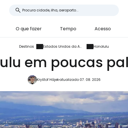
O que fazer
Tempo
Acesso
Destinos
Estados Unidos da América
Honolulu
ulu em poucas pa
Kryštof Hájek
atualizado 07. 08. 2026