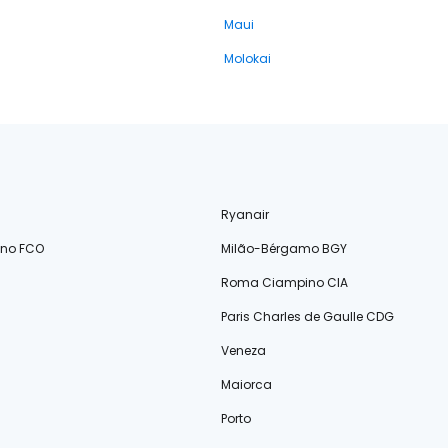
Maui
Molokai
Ryanair
ino FCO
Milão-Bérgamo BGY
Roma Ciampino CIA
Paris Charles de Gaulle CDG
Veneza
Maiorca
Porto