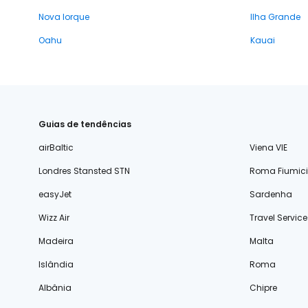
Nova Iorque
Ilha Grande
Oahu
Kauai
Guias de tendências
airBaltic
Viena VIE
Londres Stansted STN
Roma Fiumic
easyJet
Sardenha
Wizz Air
Travel Service
Madeira
Malta
Islândia
Roma
Albânia
Chipre