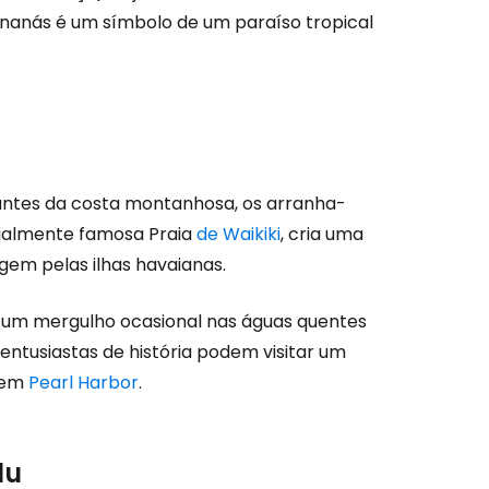
anás é um símbolo de um paraíso tropical
tinuar com o Google
nuar com o Facebook
antes da costa montanhosa, os arranha-
com o correio eletrónico
dialmente famosa Praia
de Waikiki
, cria uma
gem pelas ilhas havaianas.
e um mergulho ocasional nas águas quentes
 entusiastas de história podem visitar um
 em
Pearl Harbor
.
lu