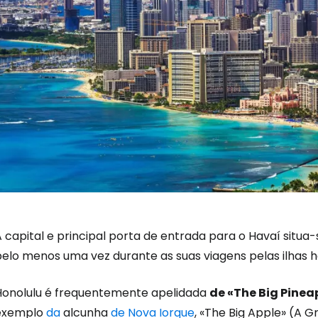
 capital e principal porta de entrada para o Havaí situa-
Iniciar ses
pelo menos uma vez durante as suas viagens pelas ilhas h
Honolulu é frequentemente apelidada
de «The Big Pine
... a comunidade mundial de viajante
exemplo
da
alcunha
de Nova Iorque
, «The Big Apple» (A 