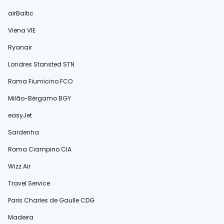
airBaltic
Viena VIE
Ryanair
Londres Stansted STN
Roma Fiumicino FCO
Milão-Bérgamo BGY
easyJet
Sardenha
Roma Ciampino CIA
Wizz Air
Travel Service
Paris Charles de Gaulle CDG
Madeira