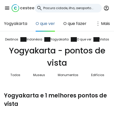
Yogyakarta
O que ver
O que fazer
Mais
Iniciar sessão no
Cestee
Destinos
Indonésia
Yogyakarta
O que ver
Vistas
Yogyakarta - pontos de
... a comunidade mundial de viajantes
vista
Continuar com o Google
Todos
Museus
Monumentos
Edifícios
Continuar com o Facebook
Yogyakarta e 1 melhores pontos de
vista
Continuar com o correio