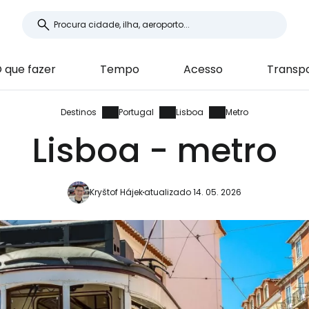
 que fazer
Tempo
Acesso
Transp
Destinos
Portugal
Lisboa
Metro
Lisboa - metro
Kryštof Hájek
atualizado 14. 05. 2026