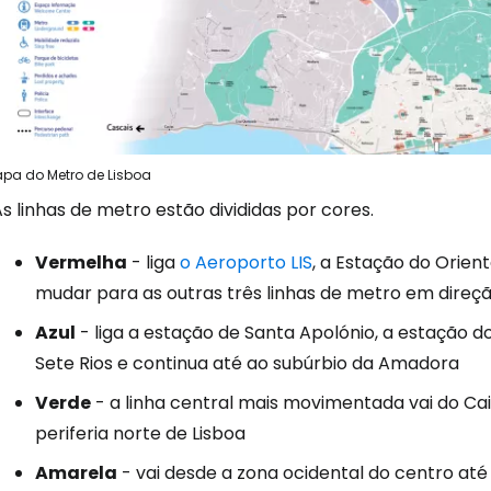
Iniciar ses
... a comunidade mundial de viajante
pa do Metro de Lisboa
s linhas de metro estão divididas por cores.
Con
Vermelha
- liga
o Aeroporto LIS
, a Estação do Orien
mudar para as outras três linhas de metro em direçã
Conti
Azul
- liga a estação de Santa Apolónio, a estação d
Sete Rios e continua até ao subúrbio da Amadora
Verde
- a linha central mais movimentada vai do Cais
Continuar 
periferia norte de Lisboa
Amarela
- vai desde a zona ocidental do centro até