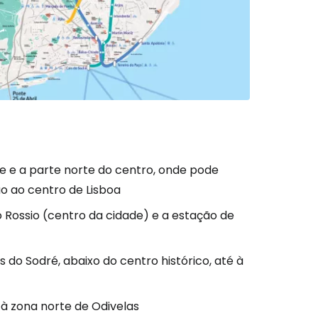
são no Cestee
s
tinuar com o Google
te e a parte norte do centro, onde pode
o ao centro de Lisboa
nuar com o Facebook
o Rossio (centro da cidade) e a estação de
 do Sodré, abaixo do centro histórico, até à
com o correio eletrónico
 à zona norte de Odivelas