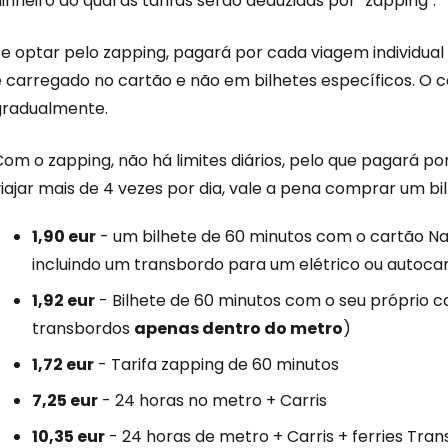
inheiro do qual as tarifas serão deduzidas por "zapping".
Se optar pelo zapping, pagará por cada viagem individual
é carregado no cartão e não em bilhetes específicos. O
gradualmente.
om o zapping, não há limites diários, pelo que pagará por
iajar mais de 4 vezes por dia, vale a pena comprar um bil
1,90 eur
- um bilhete de 60 minutos com o cartão N
incluindo um transbordo para um elétrico ou autocar
1,92 eur
- Bilhete de 60 minutos com o seu próprio 
transbordos
apenas dentro do metro
)
1,72 eur
- Tarifa zapping de 60 minutos
7,25 eur
- 24 horas no metro + Carris
10,35 eur
- 24 horas de metro + Carris + ferries Tran