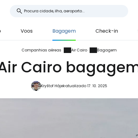
o
Voos
Bagagem
Check-in
Companhias aéreas
Air Cairo
Bagagem
Air Cairo bagage
Kryštof Hájek
atualizado 17. 10. 2025