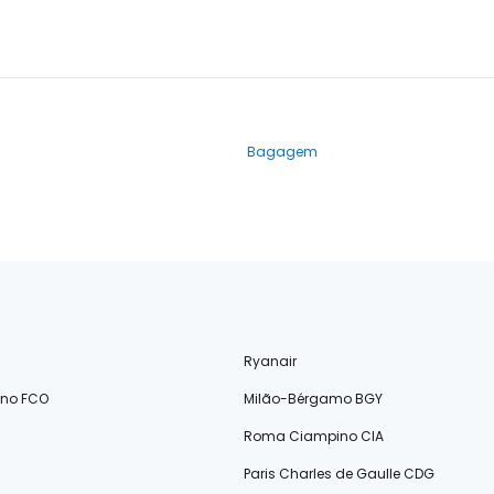
Bagagem
Ryanair
ino FCO
Milão-Bérgamo BGY
Roma Ciampino CIA
Paris Charles de Gaulle CDG