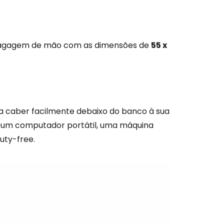
 bagagem de mão com as dimensões de
55 x
sa caber facilmente debaixo do banco à sua
, um computador portátil, uma máquina
uty-free
.
são no Cestee