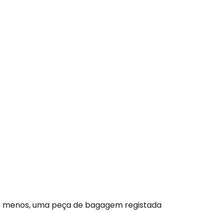
s
tinuar com o Google
nuar com o Facebook
com o correio eletrónico
pelo menos, uma peça de bagagem registada