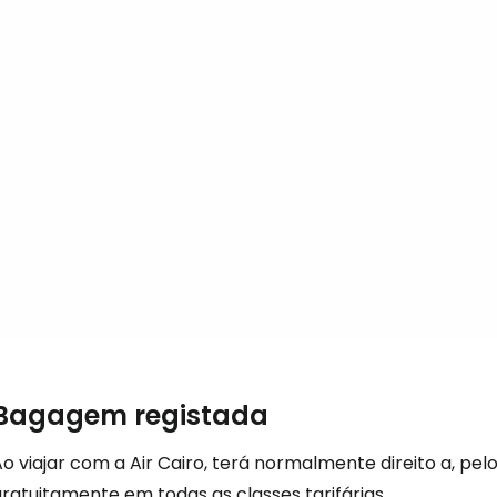
... a comunidade mundial de viajante
Con
Conti
Continuar 
Bagagem registada
Ao viajar com a Air Cairo, terá normalmente direito a, 
ratuitamente em todas as classes tarifárias.