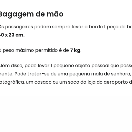
Bagagem de mão
Os passageiros podem sempre levar a bordo 1 peça de
40 x 23 cm.
O peso máximo permitido é de
7 kg
.
Além disso, pode levar 1 pequeno objeto pessoal que pos
frente. Pode tratar-se de uma pequena mala de senhora
fotográfica, um casaco ou um saco da loja do aeroporto
d
Iniciar ses