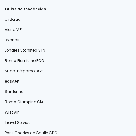
Guias de tendências
airBaltic
Viena VIE
Ryanair
Londres Stansted STN
Roma Fiumicino FCO
Milão-Bérgamo BGY
easyJet
Sardenha
Roma Ciampino CIA
Wizz Air
Travel Service
Paris Charles de Gaulle CDG