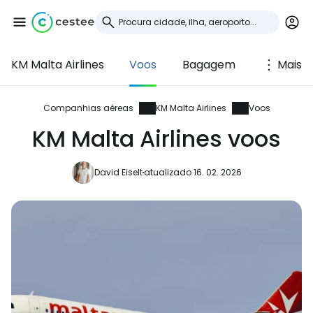
KM Malta Airlines
Voos
Bagagem
Mais
Iniciar sessão no
Cestee
Companhias aéreas
KM Malta Airlines
Voos
KM Malta Airlines voos
... a comunidade mundial de viajantes
David Eiselt
atualizado 16. 02. 2026
Continuar com o Google
Continuar com o Facebook
Continuar com o correio