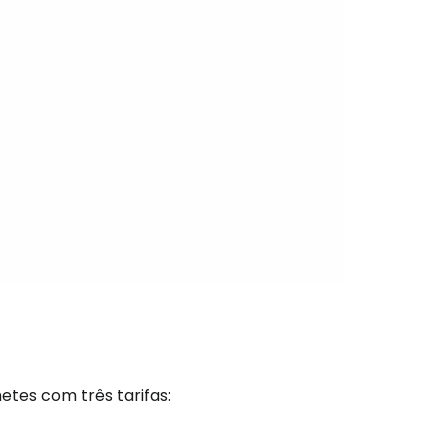
s
tinuar com o Google
nuar com o Facebook
com o correio eletrónico
tes com três tarifas: