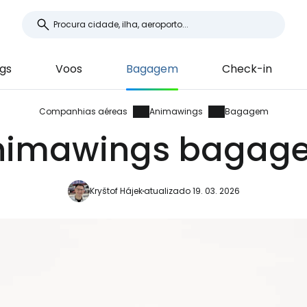
gs
Voos
Bagagem
Check-in
Companhias aéreas
Animawings
Bagagem
nimawings bagag
Kryštof Hájek
atualizado 19. 03. 2026