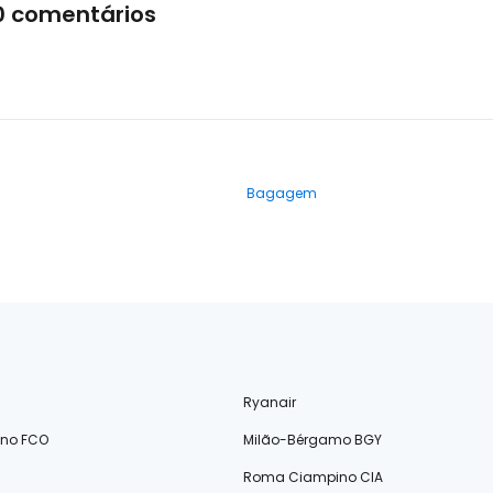
0 comentários
Bagagem
Ryanair
ino FCO
Milão-Bérgamo BGY
Roma Ciampino CIA