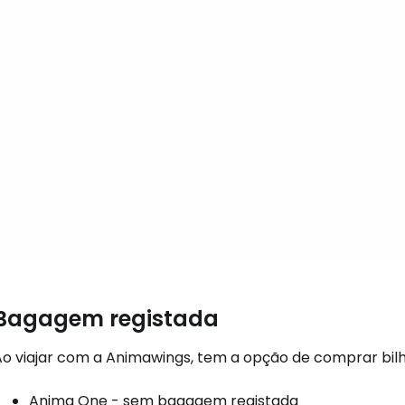
... a comunidade mundial de viajante
Con
Conti
Continuar 
Bagagem registada
Ao viajar com a Animawings, tem a opção de comprar bilhe
Anima One - sem bagagem registada