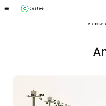
Animawin
A