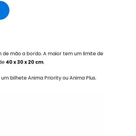
de mão a bordo. A maior tem um limite de
 de
40 x 30 x 20 cm
.
 um bilhete Anima Priority ou Anima Plus.
são no Cestee