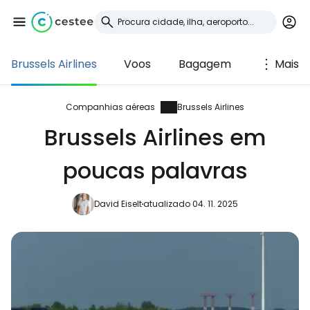
Brussels Airlines
Voos
Bagagem
Mais
Iniciar sessão no
Cestee
Companhias aéreas
Brussels Airlines
Brussels Airlines em
... a comunidade mundial de viajantes
poucas palavras
Continuar com o Google
David Eiselt
atualizado 04. 11. 2025
Continuar com o Facebook
Continuar com o correio