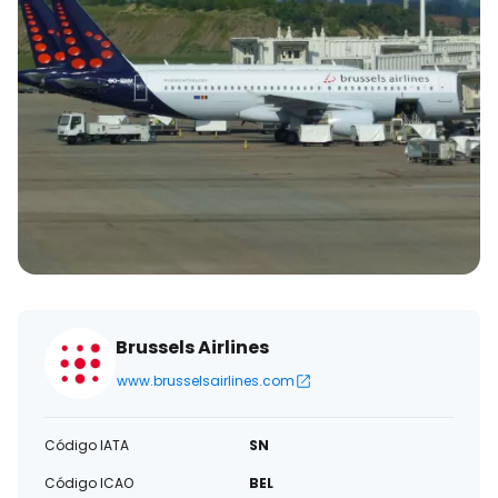
eletrónico
Brussels Airlines
www.brusselsairlines.com
Código IATA
SN
Código ICAO
BEL