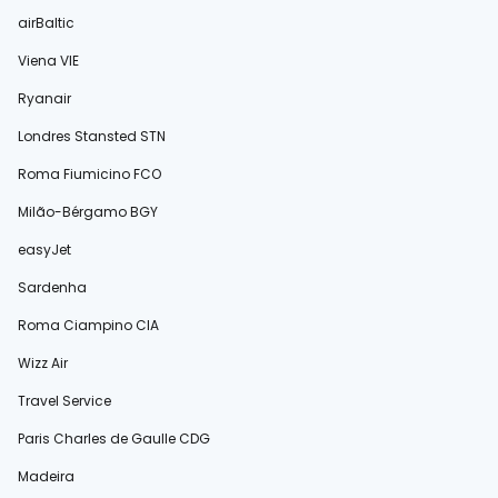
airBaltic
Viena VIE
Ryanair
Londres Stansted STN
Roma Fiumicino FCO
Milão-Bérgamo BGY
easyJet
Sardenha
Roma Ciampino CIA
Wizz Air
Travel Service
Paris Charles de Gaulle CDG
Madeira