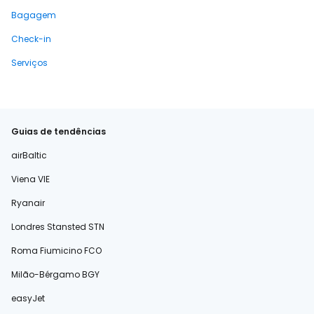
Bagagem
Check-in
Serviços
Guias de tendências
airBaltic
Viena VIE
Ryanair
Londres Stansted STN
Roma Fiumicino FCO
Milão-Bérgamo BGY
easyJet