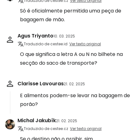
Traduzido de cestee.cz
Ver texto original
Só é oficialmente permitida uma peça de
bagagem de mão.
Agus Triyanto
10. 03. 2025
Traduzido de cestee.id
Ver texto original
O que significa a letra A ou N no bilhete na
secção do saco de transporte?
Clarisse Lavouras
21. 02. 2025
E alimentos podem-se levar na bagagem de
porão?
Michal Jakubík
21. 02. 2025
Traduzido de cestee.cz
Ver texto original
Se o destino não o proibir, sim.