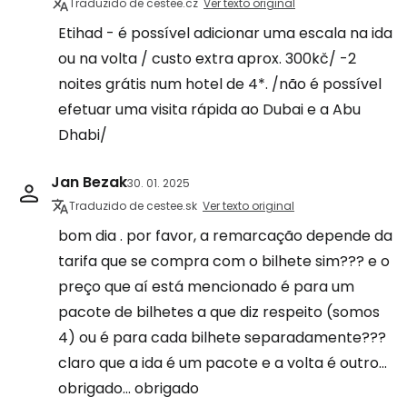
Traduzido de cestee.cz
Ver texto original
Etihad - é possível adicionar uma escala na ida
ou na volta / custo extra aprox. 300kč/ -2
noites grátis num hotel de 4*. /não é possível
efetuar uma visita rápida ao Dubai e a Abu
Dhabi/
Jan Bezak
30. 01. 2025
Traduzido de cestee.sk
Ver texto original
bom dia . por favor, a remarcação depende da
tarifa que se compra com o bilhete sim??? e o
preço que aí está mencionado é para um
pacote de bilhetes a que diz respeito (somos
4) ou é para cada bilhete separadamente???
claro que a ida é um pacote e a volta é outro...
obrigado... obrigado