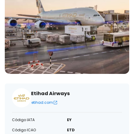
eletrónico
Etihad Airways
etihad.com
Código IATA
EY
Código ICAO
ETD