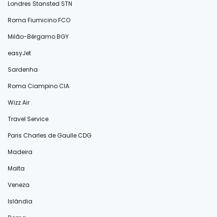
Londres Stansted STN
Roma Fiumicino FCO
Milão-Bérgamo BGY
easyJet
Sardenha
Roma Ciampino CIA
Wizz Air
Travel Service
Paris Charles de Gaulle CDG
Madeira
Malta
Veneza
Islândia