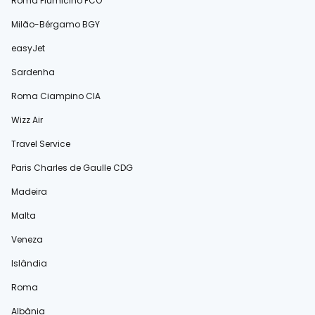
Roma Fiumicino FCO
Milão-Bérgamo BGY
easyJet
Sardenha
Roma Ciampino CIA
Wizz Air
Travel Service
Paris Charles de Gaulle CDG
Madeira
Malta
Veneza
Islândia
Roma
Albânia