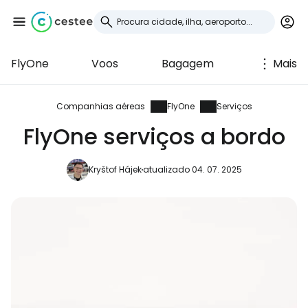
FlyOne
Voos
Bagagem
Mais
Iniciar sessão no
Cestee
Companhias aéreas
FlyOne
Serviços
FlyOne serviços a bordo
... a comunidade mundial de viajantes
Kryštof Hájek
atualizado 04. 07. 2025
Continuar com o Google
Continuar com o Facebook
Continuar com o correio