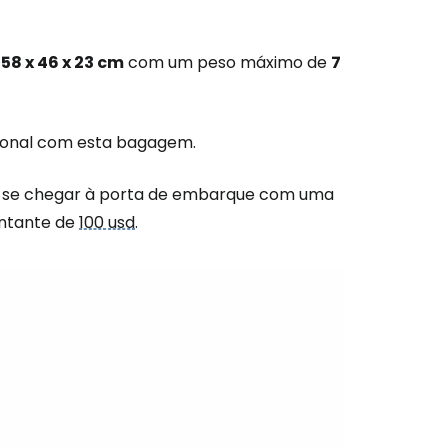
e
58 x 46 x 23 cm
com um peso máximo de
7
icional com esta bagagem.
são no Cestee
e, se chegar à porta de embarque com uma
ntante de
100 usd
.
s
tinuar com o Google
nuar com o Facebook