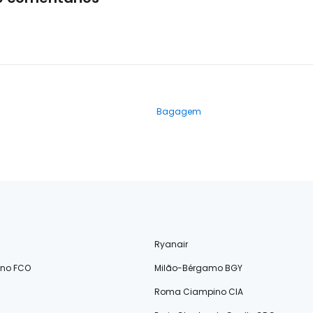
Bagagem
Ryanair
ino FCO
Milão-Bérgamo BGY
Roma Ciampino CIA