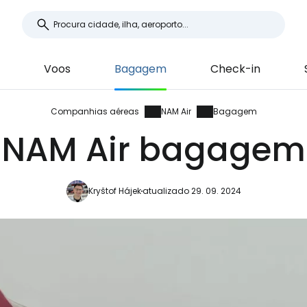
Voos
Bagagem
Check-in
Companhias aéreas
NAM Air
Bagagem
NAM Air bagagem
Kryštof Hájek
atualizado 29. 09. 2024