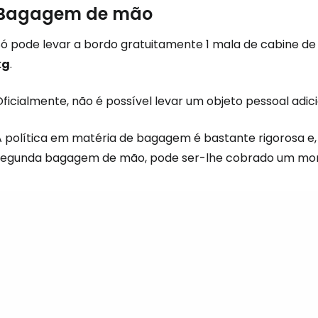
Bagagem de mão
Só pode levar a bordo gratuitamente 1 mala de cabine d
kg
.
Oficialmente, não é possível levar um objeto pessoal ad
Iniciar ses
A política em matéria de bagagem é bastante rigorosa 
segunda bagagem de mão, pode ser-lhe cobrado um mo
... a comunidade mundial de viajante
Con
Conti