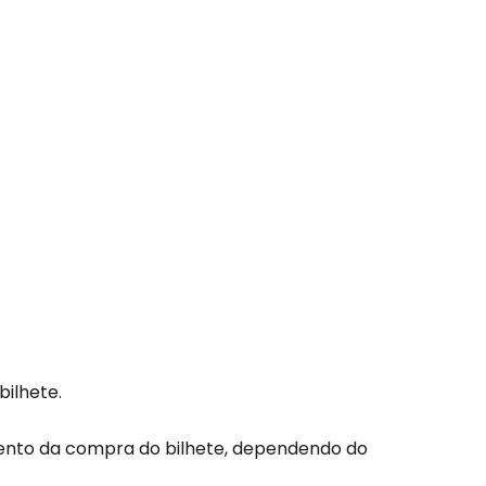
com o correio eletrónico
bilhete.
ento da compra do bilhete, dependendo do