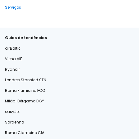
Serviços
Guias de tendências
airBaltic
Viena VIE
Ryanair
Londres Stansted STN
Roma Fiumicino FCO
Milão-Bérgamo BGY
easyJet
Sardenha
Roma Ciampino CIA