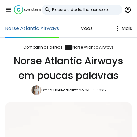
Norse Atlantic Airways
Voos
Mais
Iniciar sessão no
Cestee
Companhias aéreas
Norse Atlantic Airways
Norse Atlantic Airways
... a comunidade mundial de viajantes
em poucas palavras
Continuar com o Google
David Eiselt
atualizado 04. 12. 2025
Continuar com o Facebook
Continuar com o correio