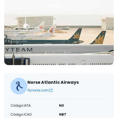
eletrónico
Norse Atlantic Airways
flynorse.com
Código IATA
N0
Código ICAO
NBT