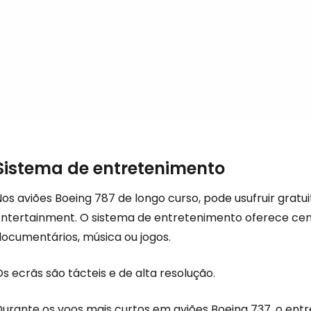
Conti
Continuar 
Sistema de entretenimento
os aviões Boeing 787 de longo curso, pode usufruir gratui
Entertainment. O sistema de entretenimento oferece cent
documentários, música ou jogos.
s ecrãs são tácteis e de alta resolução.
Durante os voos mais curtos em aviões Boeing 737, o ent