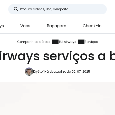
ys
Voos
Bagagem
Check-in
Companhias aéreas
TUI Airways
Serviços
Airways serviços a 
Kryštof Hájek
atualizado 02. 07. 2025