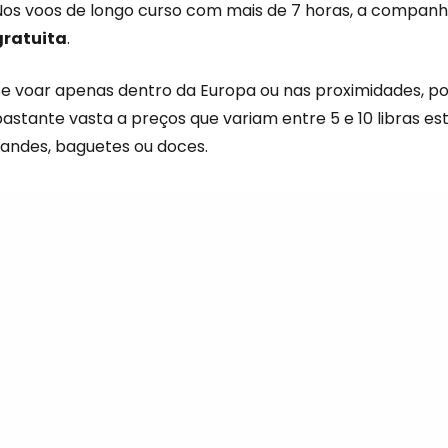
Nos voos de longo curso com mais de 7 horas, a compan
gratuita
.
Se voar apenas dentro da Europa ou nas proximidades, 
astante vasta a preços que variam entre 5 e 10 libras es
sandes, baguetes ou doces.
Iniciar ses
... a comunidade mundial de viajante
Con