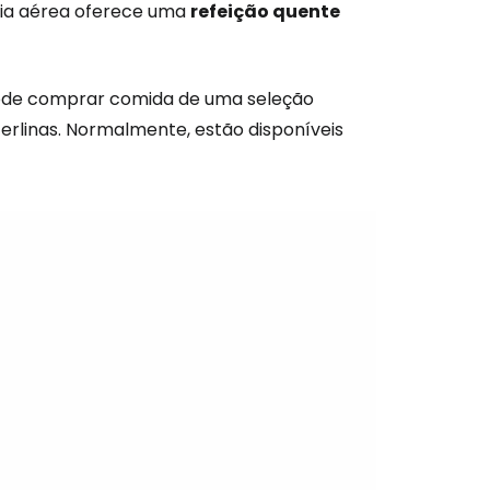
hia aérea oferece uma
refeição quente
pode comprar comida de uma seleção
terlinas. Normalmente, estão disponíveis
são no Cestee
s
tinuar com o Google