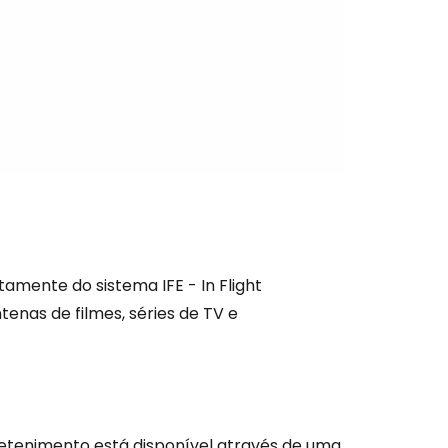
nuar com o Facebook
com o correio eletrónico
tamente do sistema IFE - In Flight
enas de filmes, séries de TV e
retenimento está disponível através de uma