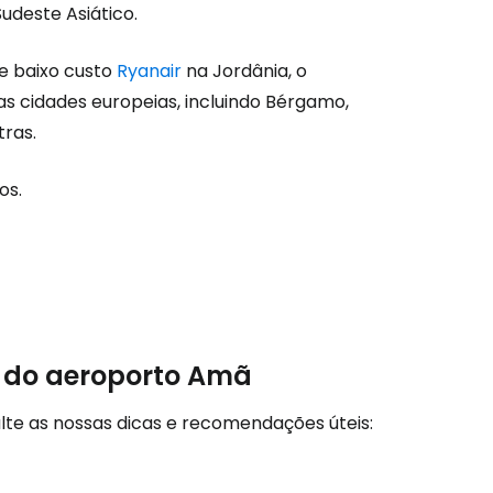
são no Cestee
Sudeste Asiático.
e baixo custo
Ryanair
na Jordânia, o
s
s cidades europeias, incluindo Bérgamo,
tras.
tinuar com o Google
os.
nuar com o Facebook
com o correio eletrónico
ir do aeroporto Amã
lte as nossas dicas e recomendações úteis: