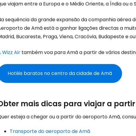
Iniciar ses
ue viajam entre a Europa e o Médio Oriente, a Índia ou o 
Na sequência da grande expansão da companhia aérea d
... a comunidade mundial de viajante
Aeroporto de Amã está a ganhar ligações directas a muita
adrid, Bucareste, Praga, Viena, Cracóvia, Budapeste e ou
Con
 Wizz Air
também voa para Amã a partir de vários destin
Conti
Hotéis baratos no centro da cidade de Amã
Continuar 
Obter mais dicas para viajar a part
Quer esteja a chegar ou a partir do aeroporto Amã, consu
Transporte do aeroporto de Amã