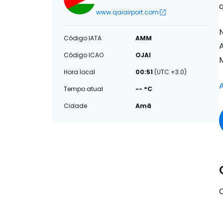
q
www.qaiairport.com
Código IATA
AMM
Código ICAO
OJAI
M
Hora local
00:51
(UTC +3.0)
A
Tempo atual
-- °C
Cidade
Amã