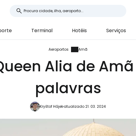
porte
Terminal
Hotéis
Serviços
Aeroportos
Amã
Queen Alia de Am
palavras
Kryštof Hájek
atualizado 21. 03. 2024