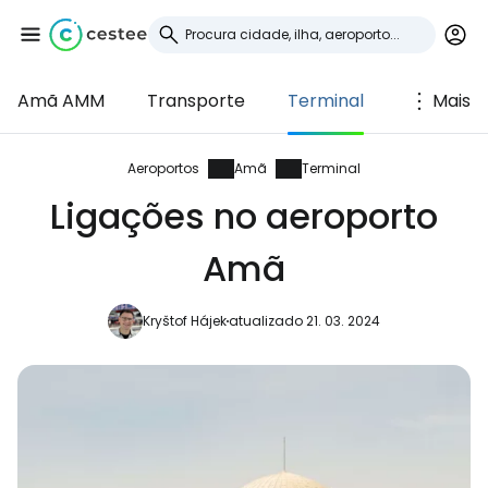
Amã AMM
Transporte
Terminal
Mais
Iniciar sessão no
Cestee
Aeroportos
Amã
Terminal
Ligações no aeroporto
... a comunidade mundial de viajantes
Amã
Continuar com o Google
Kryštof Hájek
atualizado 21. 03. 2024
Continuar com o Facebook
Continuar com o correio