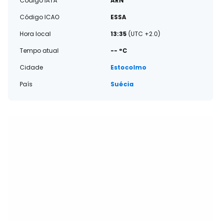
Código IATA
ARN
Código ICAO
ESSA
Hora local
13:35
(UTC +2.0)
Tempo atual
-- °C
Cidade
Estocolmo
País
Suécia