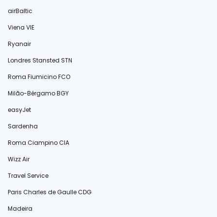
airBaltic
Viena VIE
Ryanair
Londres Stansted STN
Roma Fiumicino FCO
Milão-Bérgamo BGY
easyJet
Sardenha
Roma Ciampino CIA
Wizz Air
Travel Service
Paris Charles de Gaulle CDG
Madeira