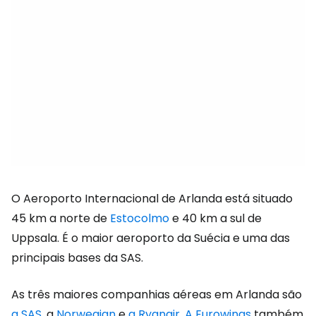
O Aeroporto Internacional de Arlanda está situado
45 km a norte de
Estocolmo
e 40 km a sul de
Uppsala. É o maior aeroporto da Suécia e uma das
principais bases da SAS.
As três maiores companhias aéreas em Arlanda são
a SAS
, a
Norwegian
e
a Ryanair
.
A Eurowings
também