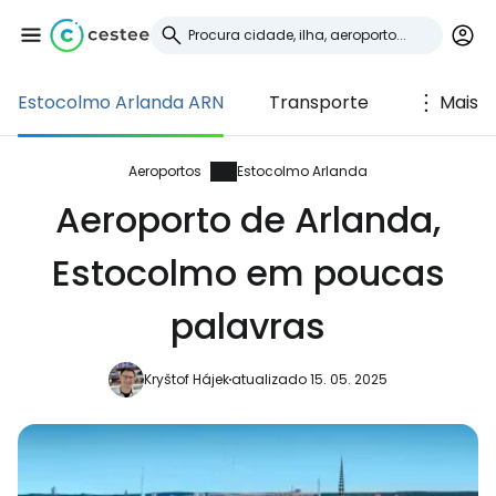
Estocolmo Arlanda ARN
Transporte
Mais
Iniciar sessão no
Cestee
Aeroportos
Estocolmo Arlanda
Aeroporto de Arlanda,
... a comunidade mundial de viajantes
Estocolmo em poucas
Continuar com o Google
palavras
Kryštof Hájek
atualizado 15. 05. 2025
Continuar com o Facebook
Continuar com o correio