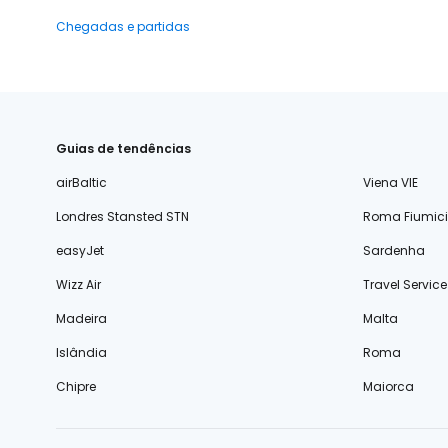
Chegadas e partidas
Guias de tendências
airBaltic
Viena VIE
Londres Stansted STN
Roma Fiumic
easyJet
Sardenha
Wizz Air
Travel Service
Madeira
Malta
Islândia
Roma
Chipre
Maiorca