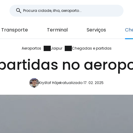
Transporte
Terminal
Serviços
Che
Aeroportos
Jaipur
Chegadas e partidas
artidas no aeropo
Kryštof Hájek
atualizado 17. 02. 2025