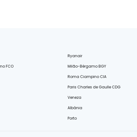
Ryanair
ino FCO
Milão-Bérgamo BGY
Roma Ciampino CIA
Paris Charles de Gaulle CDG
Veneza
Albânia
Porto