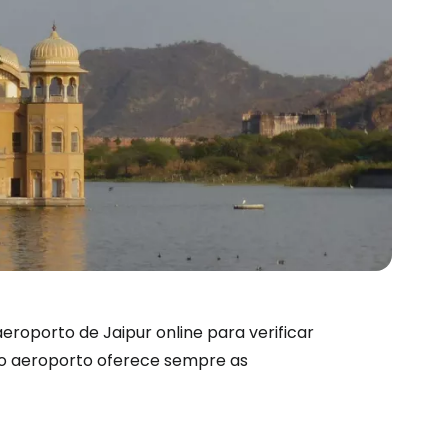
são no Cestee
roporto de Jaipur online para verificar
 do aeroporto oferece sempre as
s