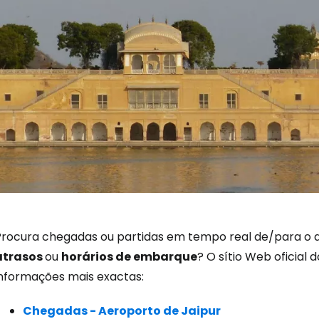
Iniciar ses
Procura chegadas ou partidas em tempo real de/para o ae
atrasos
ou
horários de embarque
? O sítio Web oficial
informações mais exactas:
... a comunidade mundial de viajante
Chegadas - Aeroporto de Jaipur