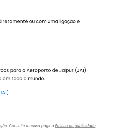
tinuar com o Google
 diretamente ou com uma ligação e
nuar com o Facebook
com o correio eletrónico
voos para o Aeroporto de Jaipur (JAI)
to em todo o mundo.
JAI)
igação. Consulte a nossa página
Política de publicidade
.