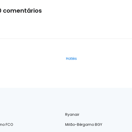
0 comentários
Hotéis
Ryanair
ino FCO
Milão-Bérgamo BGY