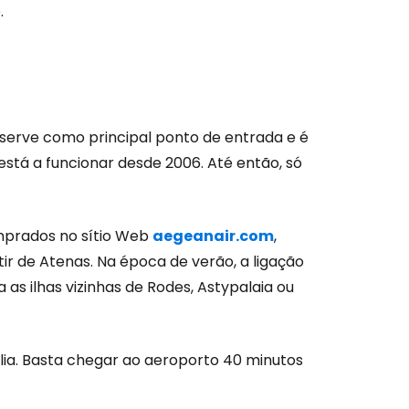
.
serve como principal ponto de entrada e é
stá a funcionar desde 2006. Até então, só
são no Cestee
mprados no sítio Web
aegeanair.com
,
s
rtir de Atenas. Na época de verão, a ligação
 as ilhas vizinhas de Rodes, Astypalaia ou
tinuar com o Google
ia. Basta chegar ao aeroporto 40 minutos
nuar com o Facebook