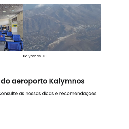
com o correio eletrónico
t
Kalymnos JKL
ir do aeroporto Kalymnos
 consulte as nossas dicas e recomendações