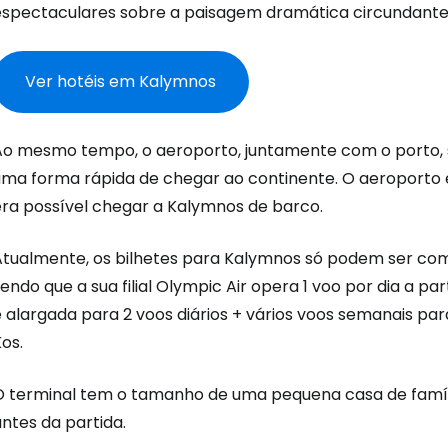
espectaculares sobre a paisagem dramática circundante
Ver hotéis em Kalymnos
Ao mesmo tempo, o aeroporto, juntamente com o porto, 
uma forma rápida de chegar ao continente. O aeroporto e
Iniciar ses
era possível chegar a Kalymnos de barco.
Atualmente, os bilhetes para Kalymnos só podem ser co
... a comunidade mundial de viajante
endo que a sua filial Olympic Air opera 1 voo por dia a pa
 alargada para 2 voos diários + vários voos semanais para
os.
Con
O terminal tem o tamanho de uma pequena casa de famíl
ntes da partida.
Conti