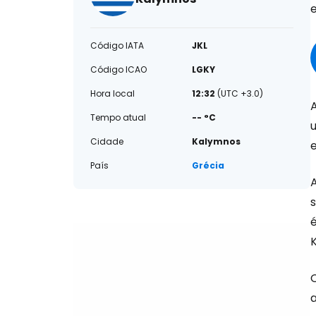
Código IATA
JKL
Código ICAO
LGKY
Hora local
12:32
(UTC +3.0)
Tempo atual
-- °C
Cidade
Kalymnos
País
Grécia
s
é
K
a