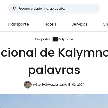
Transporte
Hotéis
Serviços
Ch
Aeroportos
Kalymnos
acional de Kalymn
palavras
Kryštof Hájek
atualizado 18. 02. 2024