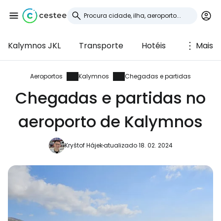
Kalymnos JKL
Transporte
Hotéis
Mais
Iniciar sessão no
Cestee
Aeroportos
Kalymnos
Chegadas e partidas
Chegadas e partidas no
... a comunidade mundial de viajantes
aeroporto de Kalymnos
Continuar com o Google
Kryštof Hájek
atualizado 18. 02. 2024
Continuar com o Facebook
Continuar com o correio