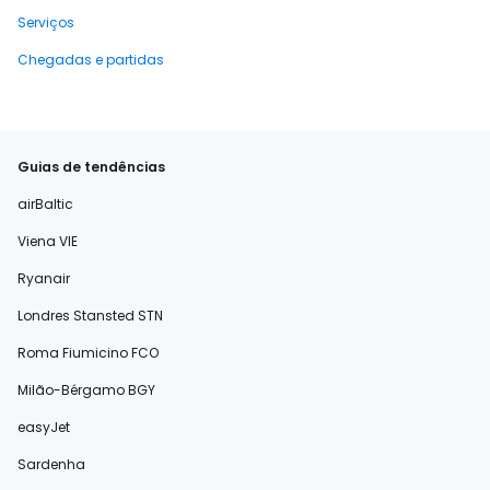
Serviços
Chegadas e partidas
Guias de tendências
airBaltic
Viena VIE
Ryanair
Londres Stansted STN
Roma Fiumicino FCO
Milão-Bérgamo BGY
easyJet
Sardenha