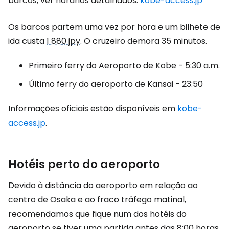
barcos, ver horários detalhados:
kobe-access.jp
Os barcos partem uma vez por hora e um bilhete de
ida custa
1 880 jpy
. O cruzeiro demora 35 minutos.
Primeiro ferry do Aeroporto de Kobe - 5:30 a.m.
Último ferry do aeroporto de Kansai - 23:50
Informações oficiais estão disponíveis em
kobe-
access.jp
.
Hotéis perto do aeroporto
Devido à distância do aeroporto em relação ao
centro de Osaka e ao fraco tráfego matinal,
recomendamos que fique num dos hotéis do
aeroporto se tiver uma partida antes das 8:00 horas.