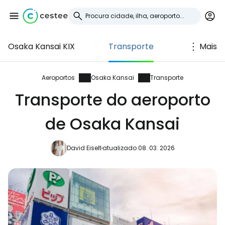
Osaka Kansai KIX
Transporte
Mais
Iniciar sessão no
Cestee
Aeroportos
Osaka Kansai
Transporte
Transporte do aeroporto
... a comunidade mundial de viajantes
de Osaka Kansai
Continuar com o Google
David Eiselt
atualizado 08. 03. 2026
Continuar com o Facebook
Continuar com o correio