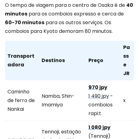
O tempo de viagem para o centro de Osaka é de
40
minutos
para os comboios expresso e cerca de
60-70 minutos
para os outros serviços. Os
comboios para Kyoto demoram 80 minutos.
Pa
Transport
ss
Destinos
Preço
adora
e
JR
970 jpy
Caminho
Namba, Shin-
1 490 jpy
-
de ferro de
x
Imamiya
comboios
Nankai
rapi:t
1 080 jpy
Tennoji, estação
(Tennoji)