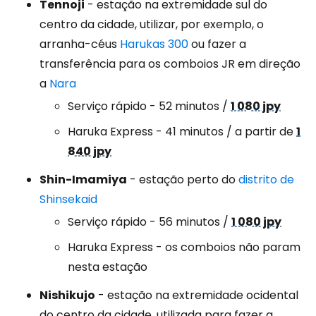
Tennoji
- estação na extremidade sul do
centro da cidade, utilizar, por exemplo, o
arranha-céus
Harukas 300
ou fazer a
transferência para os comboios JR em direção
a
Nara
Serviço rápido - 52 minutos /
1 080 jpy
Haruka Express - 41 minutos / a partir de
1
840 jpy
Shin-Imamiya
- estação perto do
distrito de
Shinsekaid
Serviço rápido - 56 minutos /
1 080 jpy
Haruka Express - os comboios não param
nesta estação
Nishikujo
- estação na extremidade ocidental
do centro da cidade, utilizada para fazer a