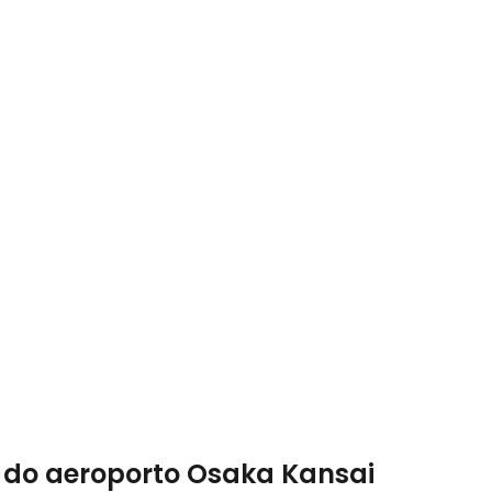
nuar com o Facebook
com o correio eletrónico
r do aeroporto Osaka Kansai