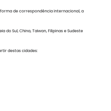
aforma de correspondência internacional, a
a do Sul, China, Taiwan, Filipinas e Sudeste
tir destas cidades:
são no Cestee
s
tinuar com o Google