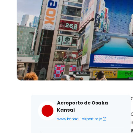
Aeroporto de Osaka
Kansai
C
www.kansai-airport.or.jp
1