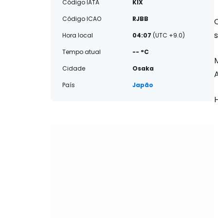
Código IATA
KIX
Código ICAO
RJBB
Hora local
04:07
(UTC +9.0)
Tempo atual
-- °C
M
Cidade
Osaka
País
Japão