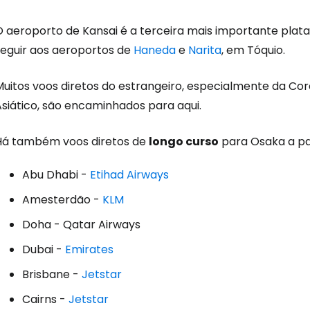
O aeroporto de Kansai é a terceira mais importante plat
seguir aos aeroportos de
Haneda
e
Narita
, em Tóquio.
uitos voos diretos do estrangeiro, especialmente da Corei
Asiático, são encaminhados para aqui.
Há também voos diretos de
longo curso
para Osaka a par
Abu Dhabi -
Etihad Airways
Iniciar ses
Amesterdão -
KLM
Doha - Qatar Airways
... a comunidade mundial de viajante
Dubai -
Emirates
Brisbane -
Jetstar
Con
Cairns -
Jetstar