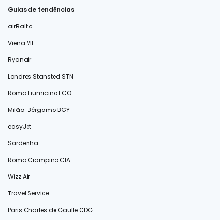
Guias de tendências
airBaltic
Viena VIE
Ryanair
Londres Stansted STN
Roma Fiumicino FCO
Milão-Bérgamo BGY
easyJet
Sardenha
Roma Ciampino CIA
Wizz Air
Travel Service
Paris Charles de Gaulle CDG