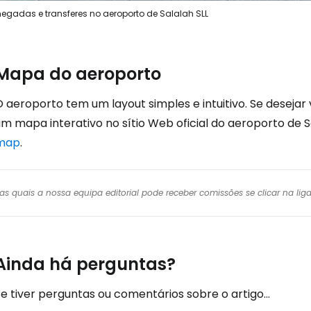
egadas e transferes no aeroporto de Salalah SLL
Mapa do aeroporto
O aeroporto tem um layout simples e intuitivo. Se deseja
um mapa interativo no sítio Web oficial do aeroporto de 
map
.
r das quais a nossa equipa editorial pode receber comissões se clicar na l
Ainda há perguntas?
e tiver perguntas ou comentários sobre o artigo...