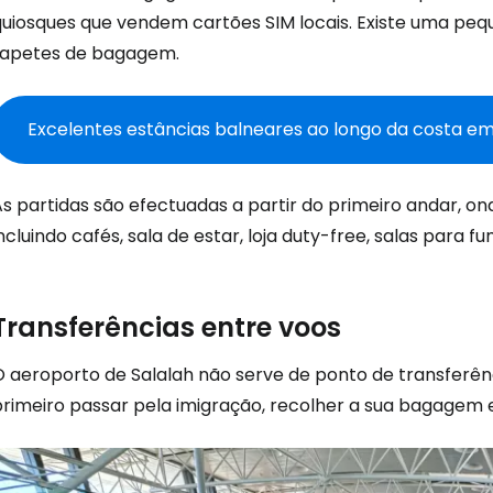
quiosques que vendem cartões SIM locais. Existe uma peq
tapetes de bagagem.
Excelentes estâncias balneares ao longo da costa em
As partidas são efectuadas a partir do primeiro andar, o
ncluindo cafés, sala de estar, loja duty-free, salas para 
Iniciar ses
Transferências entre voos
... a comunidade mundial de viajante
O aeroporto de Salalah não serve de ponto de transferên
primeiro passar pela imigração, recolher a sua bagagem 
Con