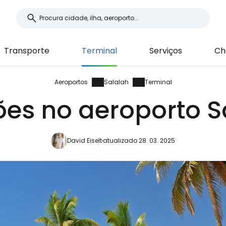
Transporte
Terminal
Serviços
Ch
Aeroportos
Salalah
Terminal
ões no aeroporto S
David Eiselt
atualizado 28. 03. 2025