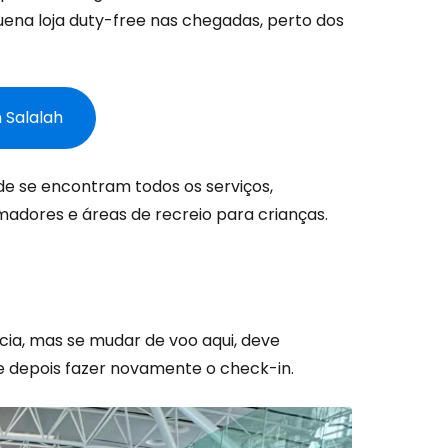
uena loja duty-free nas chegadas, perto dos
 Salalah
nde se encontram todos os serviços,
fumadores e áreas de recreio para crianças.
são no Cestee
s
cia, mas se mudar de voo aqui, deve
e depois fazer novamente o check-in.
tinuar com o Google