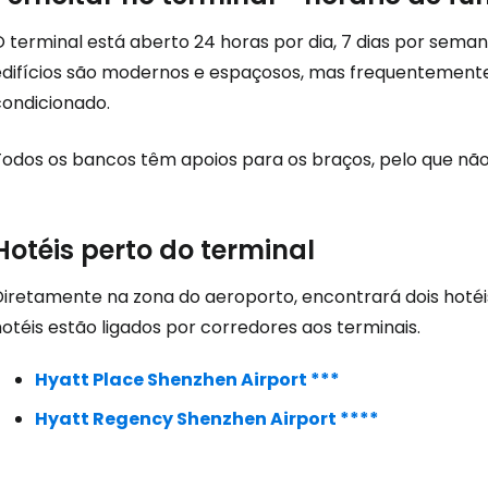
Iniciar ses
 terminal está aberto 24 horas por dia, 7 dias por semana
edifícios são modernos e espaçosos, mas frequentemente 
condicionado.
... a comunidade mundial de viajante
Todos os bancos têm apoios para os braços, pelo que não 
Con
Hotéis perto do terminal
Conti
Diretamente na zona do aeroporto, encontrará dois hoté
otéis estão ligados por corredores aos terminais.
Continuar 
Hyatt Place Shenzhen Airport ***
Hyatt Regency Shenzhen Airport ****