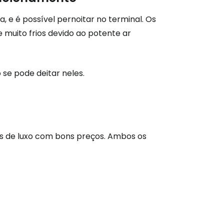
são no Cestee
, e é possível pernoitar no terminal. Os
muito frios devido ao potente ar
s
se pode deitar neles.
tinuar com o Google
nuar com o Facebook
is de luxo com bons preços. Ambos os
com o correio eletrónico