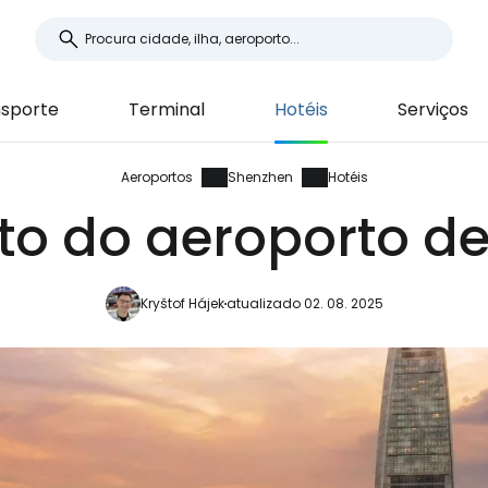
sporte
Terminal
Hotéis
Serviços
Aeroportos
Shenzhen
Hotéis
rto do aeroporto d
Kryštof Hájek
atualizado 02. 08. 2025