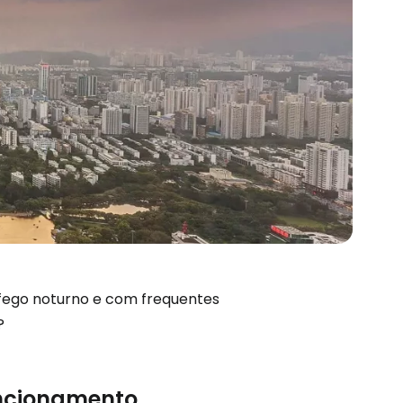
fego noturno e com frequentes
?
funcionamento