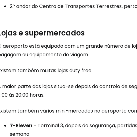
2º andar do Centro de Transportes Terrestres, pert
Iniciar ses
Lojas e supermercados
... a comunidade mundial de viajante
O aeroporto está equipado com um grande número de lojas
bagagem ou equipamento de viagem.
Con
Existem também muitas lojas
duty free
.
A maior parte das lojas situa-se depois do controlo de 
Conti
:00 às 20:00 horas.
Existem também vários mini-mercados no aeroporto com 
Continuar 
7-Eleven
- Terminal 3, depois da segurança, partidas 
semana