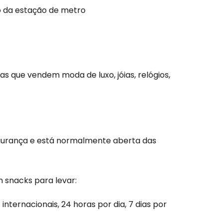
o da estação de metro
são no Cestee
s
 que vendem moda de luxo, jóias, relógios,
tinuar com o Google
segurança e está normalmente aberta das
nuar com o Facebook
snacks para levar:
com o correio eletrónico
internacionais, 24 horas por dia, 7 dias por