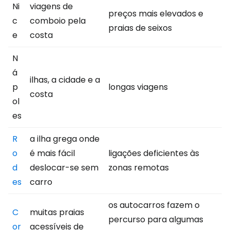
Ni
viagens de
preços mais elevados e
c
comboio pela
praias de seixos
e
costa
N
á
ilhas, a cidade e a
p
longas viagens
costa
ol
es
R
a ilha grega onde
o
é mais fácil
ligações deficientes às
d
deslocar-se sem
zonas remotas
es
carro
os autocarros fazem o
C
muitas praias
percurso para algumas
or
acessíveis de