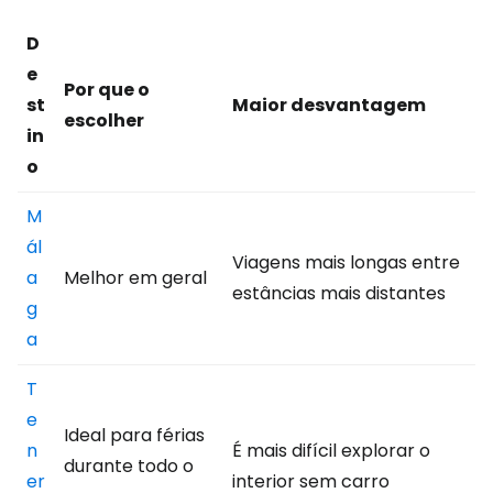
D
e
Por que o
st
Maior desvantagem
escolher
in
o
M
ál
Viagens mais longas entre
a
Melhor em geral
estâncias mais distantes
g
a
T
e
Ideal para férias
n
É mais difícil explorar o
durante todo o
er
interior sem carro