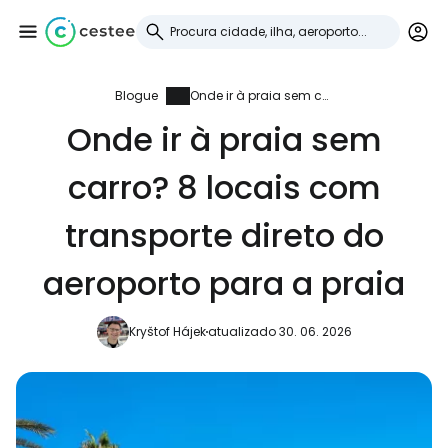
Blogue
Onde ir à praia sem carro? 8 locais com transporte direto do aeroporto para a praia
Iniciar sessão no
Onde ir à praia sem
Cestee
carro? 8 locais com
... a comunidade mundial de viajantes
transporte direto do
Continuar com o Google
aeroporto para a praia
Kryštof Hájek
atualizado 30. 06. 2026
Continuar com o Facebook
Continuar com o correio