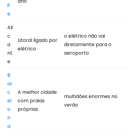
ano
if
e
Ali
c
o elétrico não vai
Litoral ligado por
a
diretamente para o
elétrico
nt
aeroporto
e
B
ar
c
A melhor cidade
multidões enormes no
el
com praias
verão
o
próprias
n
a