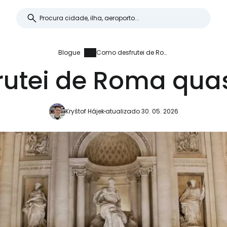
Blogue
Como desfrutei de Roma quase de graça
utei de Roma qua
Kryštof Hájek
atualizado 30. 05. 2026