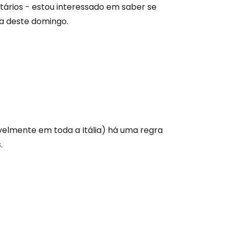
ntários - estou interessado em saber se
ra deste domingo.
são no Cestee
s
tinuar com o Google
elmente em toda a Itália) há uma regra
.
nuar com o Facebook
com o correio eletrónico