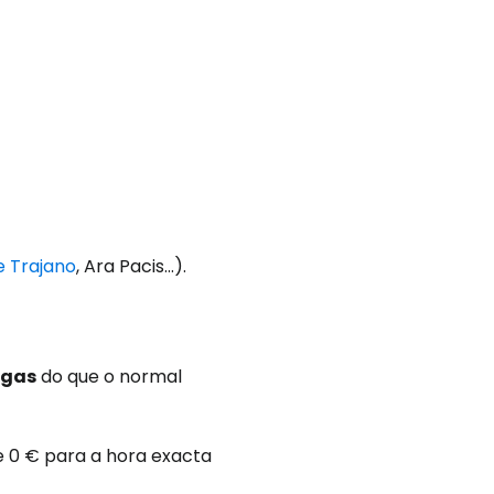
 Trajano
, Ara Pacis...).
ngas
do que o normal
e 0 € para a hora exacta