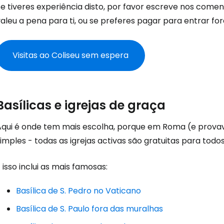
Se tiveres experiência disto, por favor escreve nos come
aleu a pena para ti, ou se preferes pagar para entrar fo
Iniciar ses
Visitas ao Coliseu sem espera
... a comunidade mundial de viajante
Basílicas e igrejas de graça
Con
Aqui é onde tem mais escolha, porque em Roma (e provav
imples - todas as igrejas activas são gratuitas para todos
Conti
 isso inclui as mais famosas:
Continuar 
Basílica de S. Pedro no Vaticano
Basílica de S. Paulo fora das muralhas