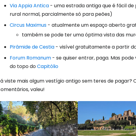
Via Appia Antica
- uma estrada antiga que é fácil d
rural normal, parcialmente só para peões)
Circus Maximus
- atualmente um espaço aberto grat
também se pode ter uma óptima vista das mur
Pirâmide de Cestia
- visível gratuitamente a partir d
Forum Romanum
- se quiser entrar, paga. Mas pode
do topo do
Capitólio
Já viste mais algum vestígio antigo sem teres de pagar? 
comentários, valeu!