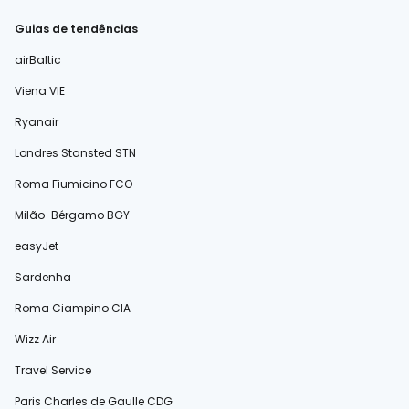
Guias de tendências
airBaltic
Viena VIE
Ryanair
Londres Stansted STN
Roma Fiumicino FCO
Milão-Bérgamo BGY
easyJet
Sardenha
Roma Ciampino CIA
Wizz Air
Travel Service
Paris Charles de Gaulle CDG