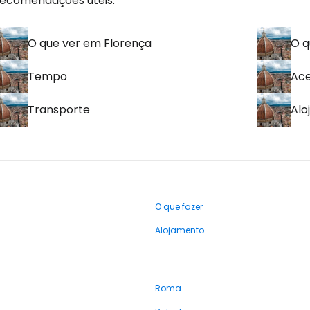
recomendações úteis:
O que ver em Florença
O q
Tempo
Ac
Transporte
Alo
O que fazer
Alojamento
Roma