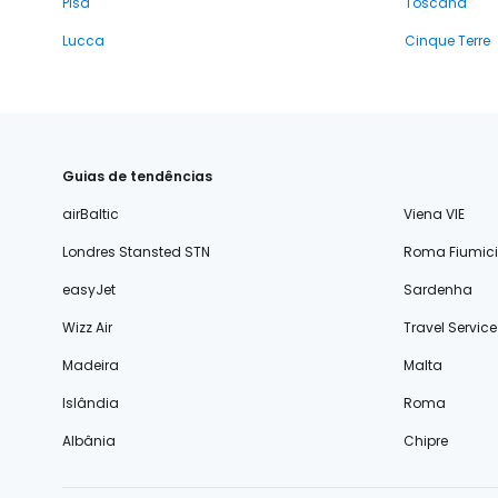
Pisa
Toscana
Lucca
Cinque Terre
Guias de tendências
airBaltic
Viena VIE
Londres Stansted STN
Roma Fiumic
easyJet
Sardenha
Wizz Air
Travel Service
Madeira
Malta
Islândia
Roma
Albânia
Chipre