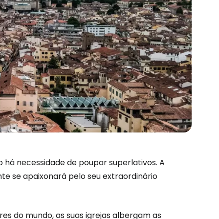
são no Cestee
ão há necessidade de poupar superlativos. A
te se apaixonará pelo seu extraordinário
s
res do mundo, as suas igrejas albergam as