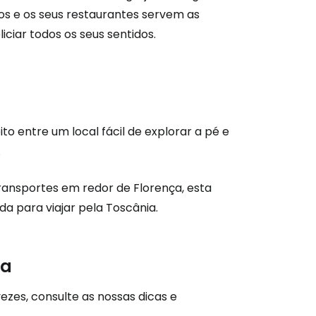
os e os seus restaurantes servem as
tinuar com o Google
iciar todos os seus sentidos.
nuar com o Facebook
 entre um local fácil de explorar a pé e
com o correio eletrónico
.
ransportes em redor de Florença, esta
 para viajar pela Toscânia.
ça
vezes, consulte as nossas dicas e