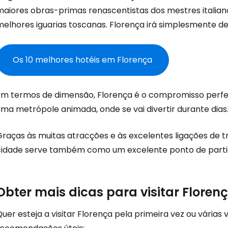
maiores obras-primas renascentistas dos mestres italian
Con
elhores iguarias toscanas. Florença irá simplesmente del
Conti
Os 10 melhores hotéis em Florença
Em termos de dimensão, Florença é o compromisso perfeito
Continuar 
uma metrópole animada, onde se vai divertir durante dias
Graças às muitas atracções e às excelentes ligações de t
cidade serve também como um excelente ponto de partida
Obter mais dicas para visitar Floren
uer esteja a visitar Florença pela primeira vez ou várias 