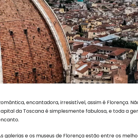
Iniciar ses
omântica, encantadora, irresistível, assim é Florença. N
capital da Toscana é simplesmente fabulosa, e toda a gen
encanto.
... a comunidade mundial de viajante
As galerias e os museus de Florença estão entre os melho