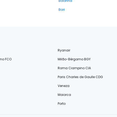
Bolonha
Bari
Ryanair
ino FCO
Milão-Bérgamo BGY
Roma Ciampino CIA
Paris Charles de Gaulle CDG
Veneza
Maiorca
Porto