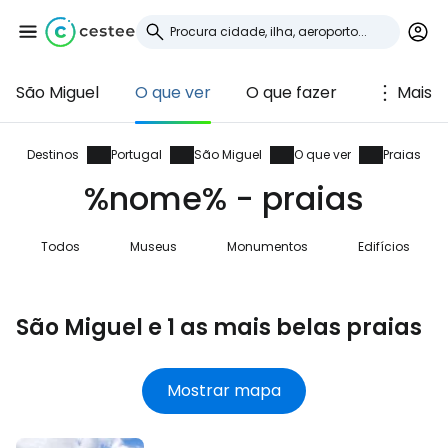
São Miguel
O que ver
O que fazer
Mais
Iniciar sessão no
Cestee
Destinos
Portugal
São Miguel
O que ver
Praias
%nome% - praias
... a comunidade mundial de viajantes
Todos
Museus
Monumentos
Edifícios
Continuar com o Google
São Miguel e 1 as mais belas praias
Continuar com o Facebook
Mostrar mapa
Continuar com o correio