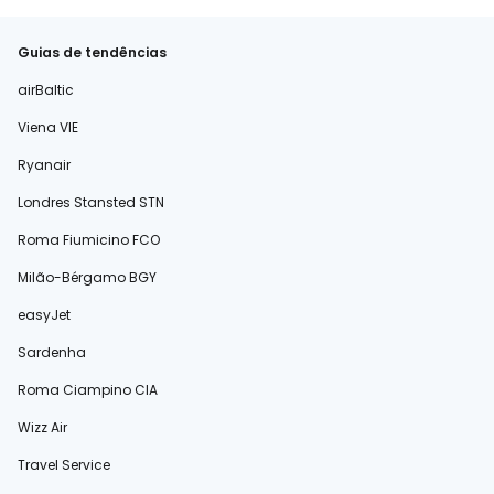
Guias de tendências
airBaltic
Viena VIE
Ryanair
Londres Stansted STN
Roma Fiumicino FCO
Milão-Bérgamo BGY
easyJet
Sardenha
Roma Ciampino CIA
Wizz Air
Travel Service