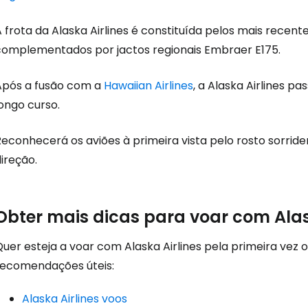
Iniciar ses
 frota da Alaska Airlines é constituída pelos mais recen
complementados por jactos regionais Embraer E175.
... a comunidade mundial de viajante
Após a fusão com a
Hawaiian Airlines
, a Alaska Airlines 
Con
ongo curso.
Reconhecerá os aviões à primeira vista pelo rosto sorrid
Conti
ireção.
Continuar 
Obter mais dicas para voar com Alas
uer esteja a voar com Alaska Airlines pela primeira vez o
recomendações úteis:
Alaska Airlines voos