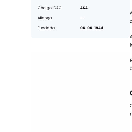
Código ICAO
ASA
A
Aliança
--
Fundada
06. 06. 1944
l
d
Q