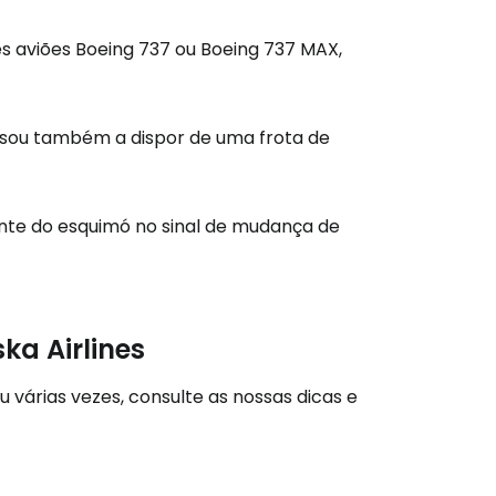
são no Cestee
tes aviões Boeing 737 ou Boeing 737 MAX,
s
passou também a dispor de uma frota de
tinuar com o Google
ente do esquimó no sinal de mudança de
nuar com o Facebook
com o correio eletrónico
ka Airlines
u várias vezes, consulte as nossas dicas e