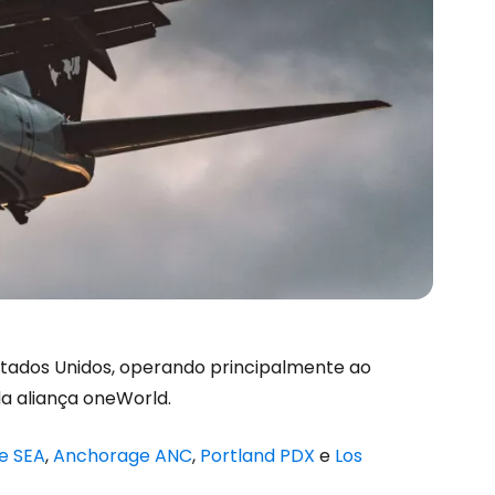
Estados Unidos, operando principalmente ao
a aliança oneWorld.
le SEA
,
Anchorage ANC
,
Portland PDX
e
Los