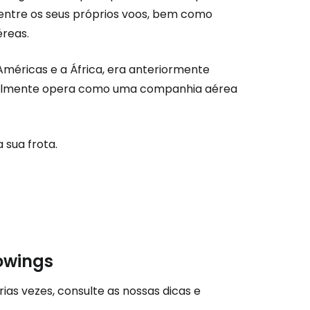
 entre os seus próprios voos, bem como
éreas.
Américas e a África, era anteriormente
tualmente opera como uma companhia aérea
 sua frota.
são no Cestee
owings
s
ias vezes, consulte as nossas dicas e
tinuar com o Google