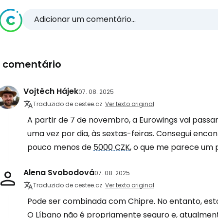
Adicionar um comentário...
1 comentário
Vojtěch Hájek
07. 08. 2025
Traduzido de cestee.cz
Ver texto original
A partir de 7 de novembro, a Eurowings vai passa
uma vez por dia, às sextas-feiras. Consegui encont
pouco menos de
5000 CZK
, o que me parece um p
Alena Svobodová
07. 08. 2025
Traduzido de cestee.cz
Ver texto original
Pode ser combinada com Chipre. No entanto, est
O Líbano não é propriamente seguro e, atualmente