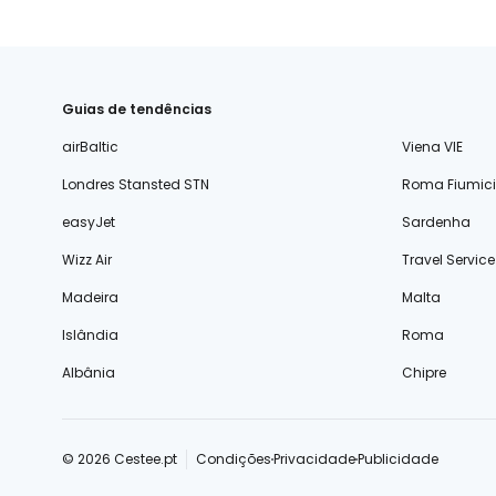
Guias de tendências
airBaltic
Viena VIE
Londres Stansted STN
Roma Fiumic
easyJet
Sardenha
Wizz Air
Travel Service
Madeira
Malta
Islândia
Roma
Albânia
Chipre
© 2026 Cestee.pt
Condições
Privacidade
Publicidade