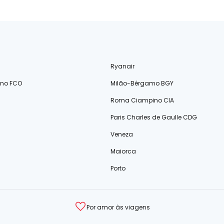
Ryanair
ino FCO
Milão-Bérgamo BGY
Roma Ciampino CIA
Paris Charles de Gaulle CDG
Veneza
Maiorca
Porto
Por amor às viagens