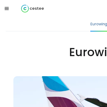
Eurowin
Eurow