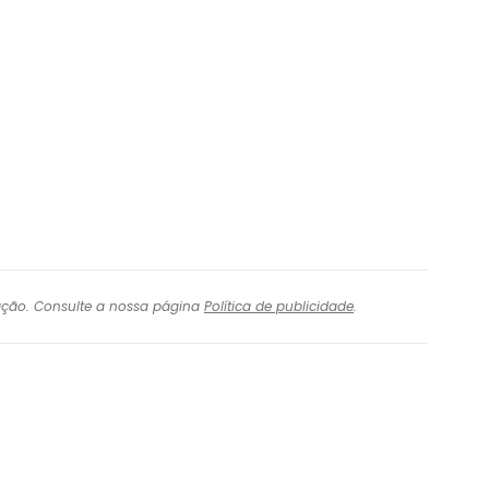
nuar com o Facebook
com o correio eletrónico
igação. Consulte a nossa página
Política de publicidade
.