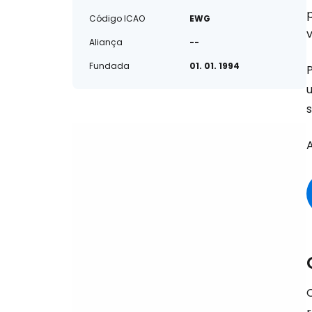
Código ICAO
EWG
Aliança
--
Fundada
01. 01. 1994
s
A
Q