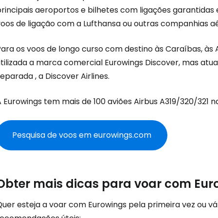
principais aeroportos e bilhetes com ligações garantidas
voos de ligação com a Lufthansa ou outras companhias a
Para os voos de longo curso com destino às Caraíbas, às 
utilizada a marca comercial Eurowings Discover, mas a
eparada , a Discover Airlines.
 Eurowings tem mais de 100 aviões Airbus A319/320/321 na
Pesquisa de voos em eurowings.com
Iniciar ses
Obter mais dicas para voar com Eur
... a comunidade mundial de viajante
uer esteja a voar com Eurowings pela primeira vez ou vár
Con