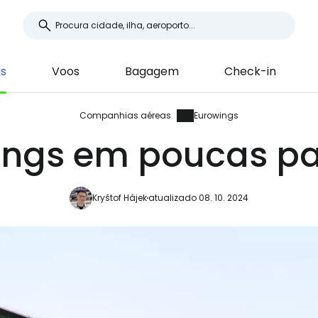
gs
Voos
Bagagem
Check-in
Companhias aéreas
Eurowings
ings em poucas pa
Kryštof Hájek
atualizado 08. 10. 2024