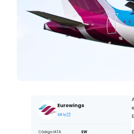
Eurowings
bit.ly
Código IATA
EW