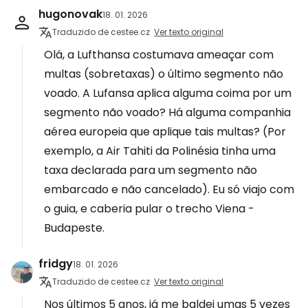
hugonovak
18. 01. 2026
Traduzido de cestee.cz
Ver texto original
Olá, a Lufthansa costumava ameaçar com
multas (sobretaxas) o último segmento não
voado. A Lufansa aplica alguma coima por um
segmento não voado? Há alguma companhia
aérea europeia que aplique tais multas? (Por
exemplo, a Air Tahiti da Polinésia tinha uma
taxa declarada para um segmento não
embarcado e não cancelado). Eu só viajo com
o guia, e caberia pular o trecho Viena -
Budapeste.
fridgy
18. 01. 2026
Traduzido de cestee.cz
Ver texto original
Nos últimos 5 anos, já me baldei umas 5 vezes