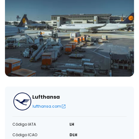
eletrónico
Lufthansa
lufthansa.com
Código IATA
LH
Código ICAO
DLH