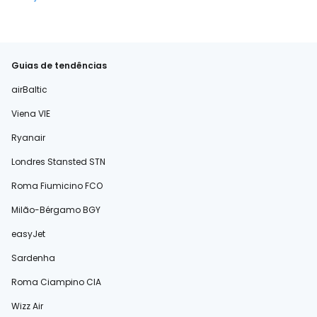
Guias de tendências
airBaltic
Viena VIE
Ryanair
Londres Stansted STN
Roma Fiumicino FCO
Milão-Bérgamo BGY
easyJet
Sardenha
Roma Ciampino CIA
Wizz Air