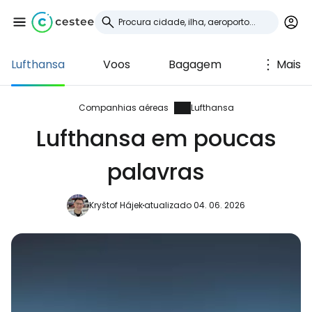
Lufthansa
Voos
Bagagem
Mais
Iniciar sessão no
Cestee
Companhias aéreas
Lufthansa
Lufthansa em poucas
... a comunidade mundial de viajantes
palavras
Continuar com o Google
Kryštof Hájek
atualizado 04. 06. 2026
Continuar com o Facebook
Continuar com o correio