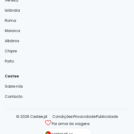
Veneza
Islândia
Roma
Maiorca
Albânia
Chipre
Porto
Cestee
Sobre nós
Contacto
© 2026 Cestee.pt
Condições
Privacidade
Publicidade
Por amor às viagens
cestee.com
cestee.pt