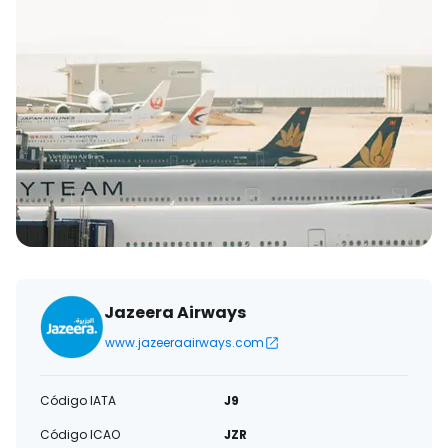
eletrónico
Jazeera Airways
www.jazeeraairways.com
Código IATA
J9
Código ICAO
JZR