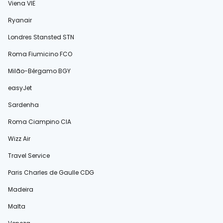
Viena VIE
Ryanair
Londres Stansted STN
Roma Fiumicino FCO
Milão-Bérgamo BGY
easyJet
Sardenha
Roma Ciampino CIA
Wizz Air
Travel Service
Paris Charles de Gaulle CDG
Madeira
Malta