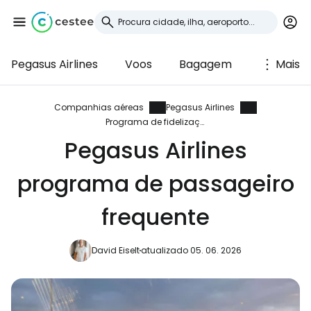
Pegasus Airlines
Voos
Bagagem
Mais
Iniciar sessão no
Cestee
Companhias aéreas
Pegasus Airlines
Programa de fidelização
... a comunidade mundial de viajantes
Pegasus Airlines
programa de passageiro
Continuar com o Google
frequente
Continuar com o Facebook
David Eiselt
atualizado 05. 06. 2026
Continuar com o correio