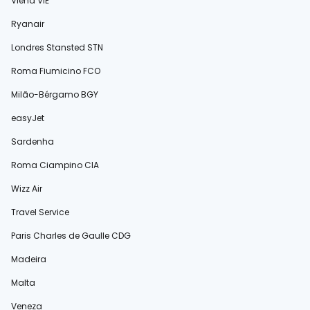
Viena VIE
Ryanair
Londres Stansted STN
Roma Fiumicino FCO
Milão-Bérgamo BGY
easyJet
Sardenha
Roma Ciampino CIA
Wizz Air
Travel Service
Paris Charles de Gaulle CDG
Madeira
Malta
Veneza