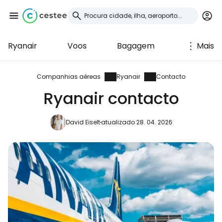
Ryanair
Voos
Bagagem
Mais
Iniciar sessão no
Cestee
Companhias aéreas
Ryanair
Contacto
Ryanair contacto
... a comunidade mundial de viajantes
David Eiselt
atualizado 28. 04. 2026
Continuar com o Google
Continuar com o Facebook
Continuar com o correio