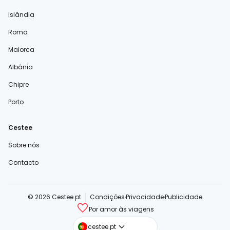
Islândia
Roma
Maiorca
Albânia
Chipre
Porto
Cestee
Sobre nós
Contacto
© 2026 Cestee.pt
Condições
Privacidade
Publicidade
Por amor às viagens
cestee.com
cestee.pt